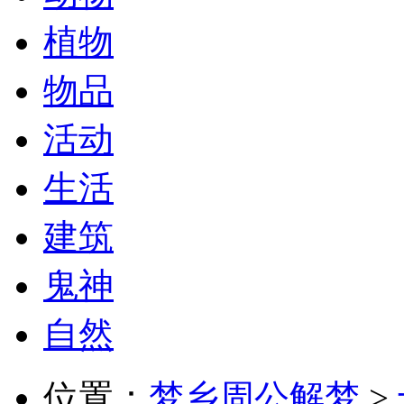
植物
物品
活动
生活
建筑
鬼神
自然
位置：
梦乡周公解梦
>