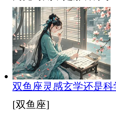
双鱼座灵感玄学还是科
[双鱼座]