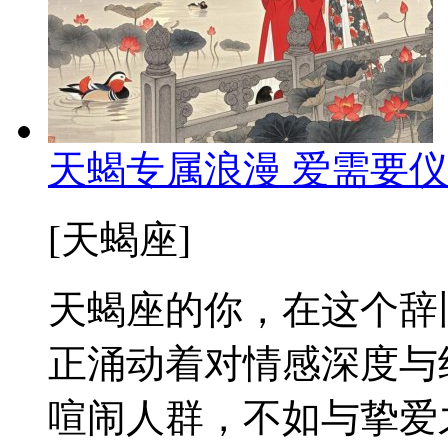
天蝎专属浪漫 爱需要
[天蝎座]
天蝎座的你，在这个辞
正涌动着对情感深度与
喧闹人群，不如与挚爱