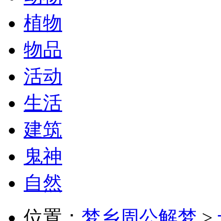
植物
物品
活动
生活
建筑
鬼神
自然
位置：
梦乡周公解梦
>