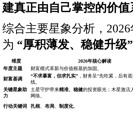
建真正由自己掌控的价值
综合主要星象分析，202
为
“厚积薄发、稳健升级”
维度
2026年核心解读
年度主题
财富模式革新与价值根基的加固。
“不求暴富，但求扎实”
，财务呈“先吃紧，后有底
财富基调
线。
关键星象助
土星守护带来
精准、稳健
的投资眼光；木星激活
力
网络。
行动关键词
扎根
、
布局
、
制度化
。