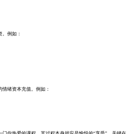
资。例如：
的情绪资本充值。例如：
门你热爱的课程，其过程本身就应是愉悦的“享受”。关键在