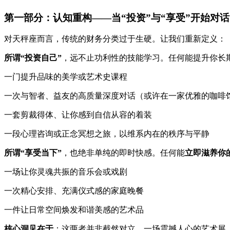
第一部分：认知重构——当“投资”与“享受”开始对话
对天秤座而言，传统的财务分类过于生硬。让我们重新定义：
所谓“投资自己”
，远不止功利性的技能学习。任何能提升你长
一门提升品味的美学或艺术史课程
一次与智者、益友的高质量深度对话（或许在一家优雅的咖啡
一套剪裁得体、让你感到自信从容的着装
一段心理咨询或正念冥想之旅，以维系内在的秩序与平静
所谓“享受当下”
，也绝非单纯的即时快感。任何能
立即滋养你
一场让你灵魂共振的音乐会或戏剧
一次精心安排、充满仪式感的家庭晚餐
一件让日常空间焕发和谐美感的艺术品
核心洞见在于
：这两者并非截然对立。一场震撼人心的艺术展