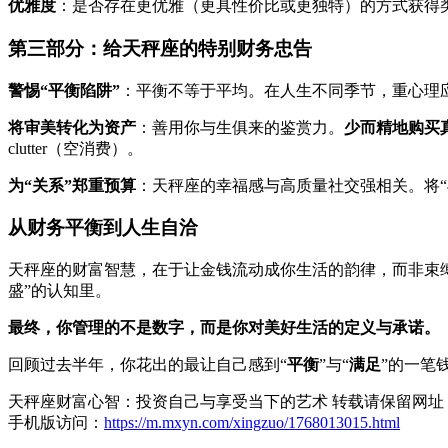
优雅度
：是否存在更优雅（更具性价比或更独特）的方式获得
第三部分：给天秤座的特别财务忠告
警惕“平衡陷阱”
：平衡不等于平均。在人生不同季节，重心理应
将审美转化为资产
：善用你与生俱来的鉴赏力。
少而精地购买
clutter（空消费）。
为“关系”郑重预算
：天秤座的幸福感与高质量社交强相关。将
从财务平衡到人生自洽
天秤座的财富智慧，在于让金钱流动成你生活的韵律，而非束缚
盛”的认知里。
最终，你管理的不是数字，而是你对美好生活的定义与承诺。
回顾过去半年，你花出的最让自己感到“
平衡
”与“
满足
”的一笔
天秤座财富心智：投资自己与享受当下的艺术 转载请保留网址
手机版访问：
https://m.mxyn.com/xingzuo/1768013015.html