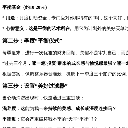
平衡基金（约10-20%）
*
用途
：月度机动资金，专门应对你那特有的“啊，这个真好，
*
心智意义
：
这是平衡的艺术所在
。用它为计划外的美好买单
第二步：季度“平衡仪式”
每季度末，进行一次优雅的财务回顾。关键不是审判自己，而
“过去三个月，
哪一笔‘投资’带来的成长感与愉悦感最强
？
哪一
根据答案，像调整乐器音准般，微调下一季度三个账户的比例。
第三步：设置“美好过滤器”
当心动消费出现时，快速通过三重过滤：
滋养度
：这能为我带来
持续的美感、成长或深度连接
吗？
平衡度
：它会严重破坏我本季的“天平”平衡吗？