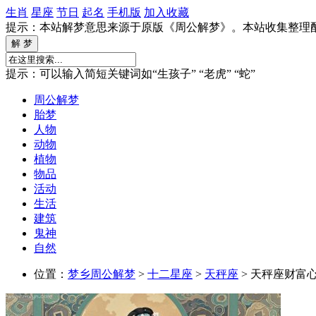
生肖
星座
节日
起名
手机版
加入收藏
提示：本站解梦意思来源于原版《周公解梦》。本站收集整理
提示：可以输入简短关键词如“生孩子” “老虎” “蛇”
周公解梦
胎梦
人物
动物
植物
物品
活动
生活
建筑
鬼神
自然
位置：
梦乡周公解梦
>
十二星座
>
天秤座
> 天秤座财富