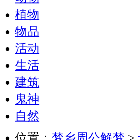
植物
物品
活动
生活
建筑
鬼神
自然
位置：
梦乡周公解梦
>