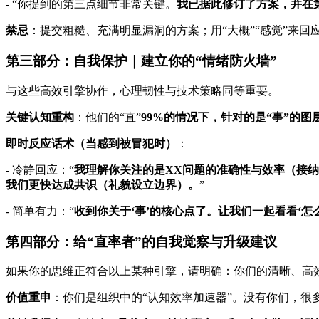
- “你提到的第三点细节非常关键。
我已据此修订了方案，并在
禁忌
：提交粗糙、充满明显漏洞的方案；用“大概”“感觉”来回
第三部分：自我保护｜建立你的“情绪防火墙”
与这些高效引擎协作，心理韧性与技术策略同等重要。
关键认知重构
：他们的“直”
99%的情况下，针对的是“事”的图
即时反应话术（当感到被冒犯时）
：
- 冷静回应：“
我理解你关注的是XX问题的准确性与效率（接
我们更快达成共识（礼貌设立边界）。
”
- 简单有力：“
收到你关于‘事’的核心点了。让我们一起看看‘怎
第四部分：给“直率者”的自我觉察与升级建议
如果你的思维正符合以上某种引擎，请明确：你们的清晰、高
价值重申
：你们是组织中的“认知效率加速器”。没有你们，很