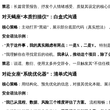
禁忌
：长篇背景报告、抒发个人情绪感受、质疑其设定的核心
对天蝎座“本质扫描仪”：白盒式沟通
核心策略
：主动打开“黑箱”，展示部分底层代码（真实想法）
安全语法示例
：
- “
关于这件事，我的真实顾虑有两点：一是X，二是Y。
特别是
- “我理解你在寻找背后的动机。
我承认，推动这个项目，除了
禁忌
：说谎、敷衍、使用太多外交辞令。一旦触发其“不信任模
对处女座“系统优化器”：清单式沟通
核心策略
：用结构化、预先优化的信息，对接其优化本能。展示
安全语法示例
：
- “
我已从流程、数据、风险三个维度评估了方案。
流程顺畅；