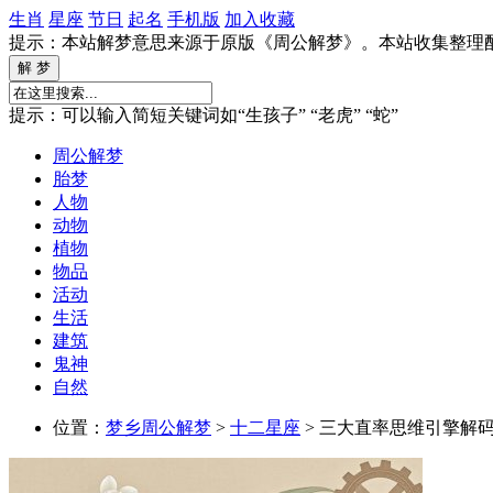
生肖
星座
节日
起名
手机版
加入收藏
提示：本站解梦意思来源于原版《周公解梦》。本站收集整理
提示：可以输入简短关键词如“生孩子” “老虎” “蛇”
周公解梦
胎梦
人物
动物
植物
物品
活动
生活
建筑
鬼神
自然
位置：
梦乡周公解梦
>
十二星座
> 三大直率思维引擎解