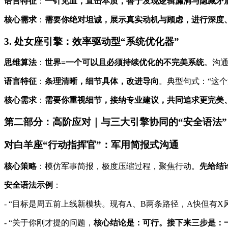
语言特征
：
一针见血，直击本质，善于发现逻辑漏洞与隐藏矛
核心需求
：
需要你绝对坦诚，展示真实动机与顾虑，进行深度
3. 处女座引擎：效率驱动型“系统优化器”
思维算法
：
世界=一个可以且必须持续优化的不完美系统
。沟
语言特征
：
条理清晰，细节具体，改进导向
。典型句式：“这
核心需求
：
需要你重视细节，接纳专业建议，共同追求更完美
第二部分：高阶应对｜与三大引擎协同的“安全语法”
对白羊座“行动指挥官”：军用简报式沟通
核心策略
：模仿军事简报，极度压缩过程，聚焦行动。
先给结
安全语法示例
：
- “目标是周五前上线新模块。现有A、B两条路径，A快但有X
- “关于你刚才提的问题，
核心结论是：可行。接下来三步是：