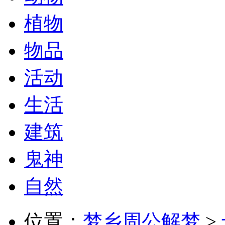
植物
物品
活动
生活
建筑
鬼神
自然
位置：
梦乡周公解梦
>