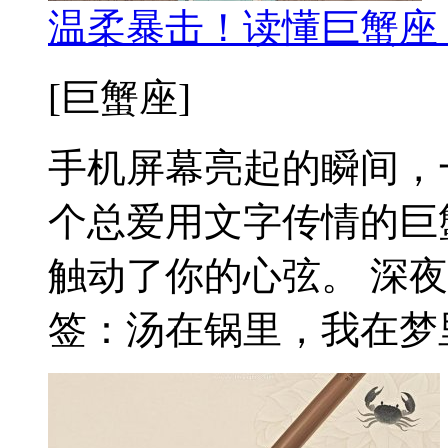
温柔暴击！读懂巨蟹座
[巨蟹座]
手机屏幕亮起的瞬间，
个总爱用文字传情的巨
触动了你的心弦。 深
签：汤在锅里，我在梦里