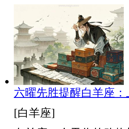
六曜先胜提醒白羊座：
[白羊座]