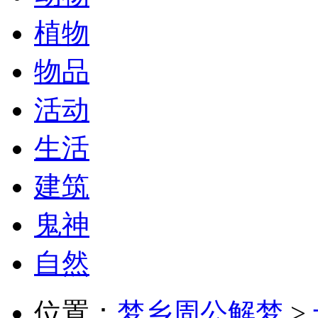
植物
物品
活动
生活
建筑
鬼神
自然
位置：
梦乡周公解梦
>