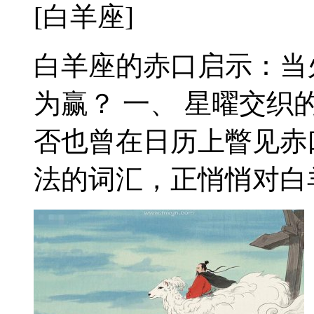
[白羊座]
白羊座的赤口启示：当
为赢？ 一、 星曜交织
否也曾在日历上瞥见赤
法的词汇，正悄悄对白羊