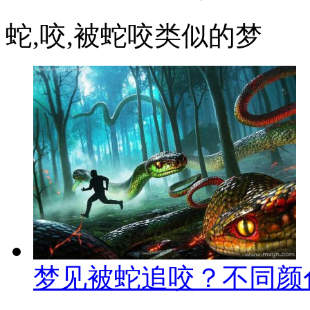
蛇,咬,被蛇咬类似的梦
梦见被蛇追咬？不同颜