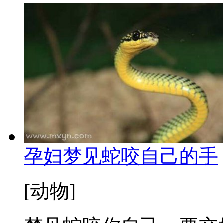
孕妇梦见蛇咬自己的手
[动物]