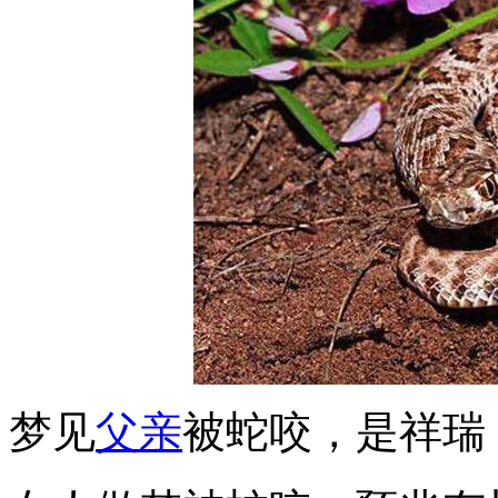
梦见
父亲
被蛇咬，是祥瑞