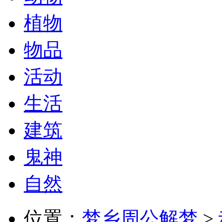
植物
物品
活动
生活
建筑
鬼神
自然
位置：
梦乡周公解梦
>