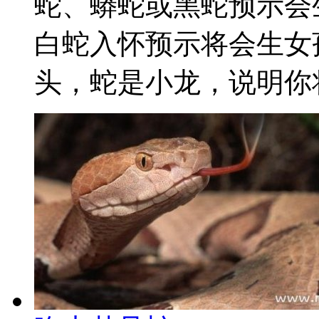
蛇、蟒蛇或黑蛇预示会
白蛇入怀预示将会生女
头，蛇是小龙，说明你将