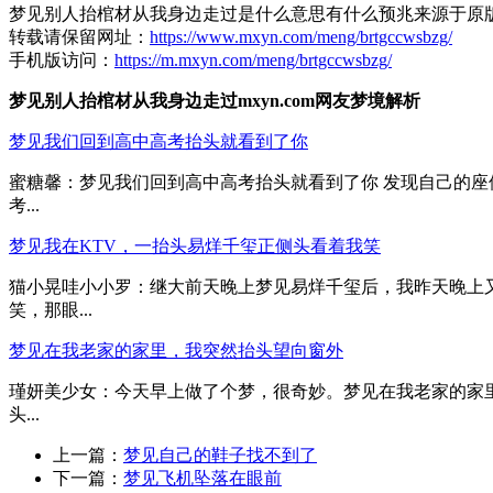
梦见别人抬棺材从我身边走过是什么意思有什么预兆来源于原
转载请保留网址：
https://www.mxyn.com/meng/brtgccwsbzg/
手机版访问：
https://m.mxyn.com/meng/brtgccwsbzg/
梦见别人抬棺材从我身边走过mxyn.com网友梦境解析
梦见我们回到高中高考抬头就看到了你
蜜糖馨：梦见我们回到高中高考抬头就看到了你 发现自己的座
考...
梦见我在KTV，一抬头易烊千玺正侧头看着我笑
猫小晃哇小小罗：继大前天晚上梦见易烊千玺后，我昨天晚上
笑，那眼...
梦见在我老家的家里，我突然抬头望向窗外
瑾妍美少女：今天早上做了个梦，很奇妙。梦见在我老家的家
头...
上一篇：
梦见自己的鞋子找不到了
下一篇：
梦见飞机坠落在眼前