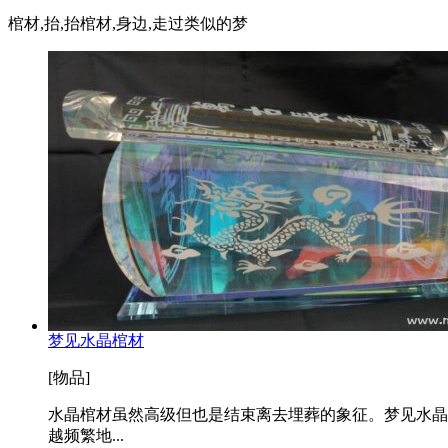
棺材,抬,抬棺材,身边,走过类似的梦
梦见水晶棺材
[物品]
水晶棺材虽然高级但也是结束离去埋葬的象征。梦见水晶
越频繁地...