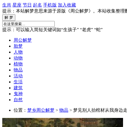
生肖
星座
节日
起名
手机版
加入收藏
提示：本站解梦意思来源于原版《周公解梦》。本站收集整理
提示：可以输入简短关键词如“生孩子” “老虎” “蛇”
周公解梦
胎梦
人物
动物
植物
物品
活动
生活
建筑
鬼神
自然
位置：
梦乡周公解梦
>
物品
> 梦见别人抬棺材从我身边