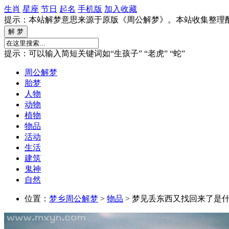
生肖
星座
节日
起名
手机版
加入收藏
提示：本站解梦意思来源于原版《周公解梦》。本站收集整理
提示：可以输入简短关键词如“生孩子” “老虎” “蛇”
周公解梦
胎梦
人物
动物
植物
物品
活动
生活
建筑
鬼神
自然
位置：
梦乡周公解梦
>
物品
> 梦见丢东西又找回来了是