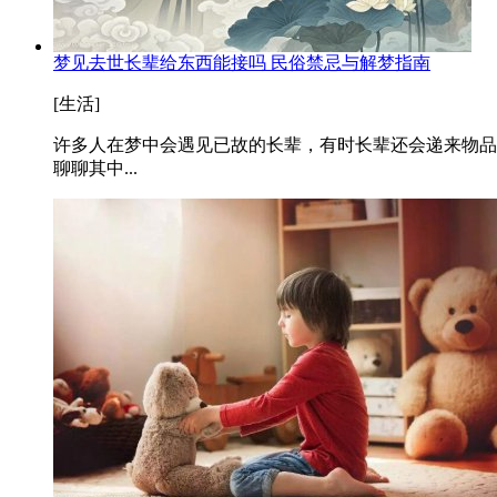
梦见去世长辈给东西能接吗 民俗禁忌与解梦指南
[生活]
许多人在梦中会遇见已故的长辈，有时长辈还会递来物品
聊聊其中...