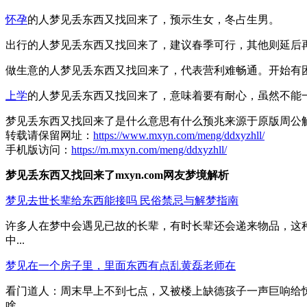
怀孕
的人梦见丢东西又找回来了，预示生女，冬占生男。
出行的人梦见丢东西又找回来了，建议春季可行，其他则延后
做生意的人梦见丢东西又找回来了，代表营利难畅通。开始有
上学
的人梦见丢东西又找回来了，意味着要有耐心，虽然不能
梦见丢东西又找回来了是什么意思有什么预兆来源于原版周公
转载请保留网址：
https://www.mxyn.com/meng/ddxyzhll/
手机版访问：
https://m.mxyn.com/meng/ddxyzhll/
梦见丢东西又找回来了mxyn.com网友梦境解析
梦见去世长辈给东西能接吗 民俗禁忌与解梦指南
许多人在梦中会遇见已故的长辈，有时长辈还会递来物品，这
中...
梦见在一个房子里，里面东西有点乱黄磊老师在
看门道人：周末早上不到七点，又被楼上缺德孩子一声巨响给
啥...