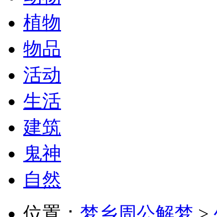
植物
物品
活动
生活
建筑
鬼神
自然
位置：
梦乡周公解梦
>