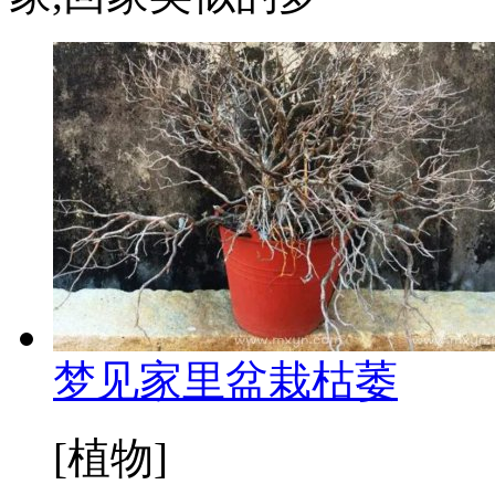
梦见家里盆栽枯萎
[植物]