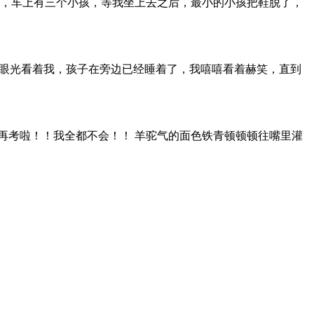
候，车上有三个小孩，等我坐上去之后，最小的小孩把鞋脱了，
意的眼光看着我，孩子在旁边已经睡着了，我嘻嘻看着赫笑，直到
再考啦！！我全都不会！！ 羊驼气的面色铁青顿顿顿往嘴里灌