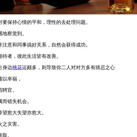
时要保持心情的平和，理性的去处理问题。
感地察觉到。
并注意和同事搞好关系，自然会获得成功。
相待者，彼此生活皆有改善。
方身边
桃花
运颇多，则导致你二人对对方多有猜忌之心
难以幸福，
招聘官。
满而错失机会。
希望愈大失望亦愈大。
火之灾害。
录取。