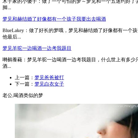
木子家的小傻子：做了一个可怕的梦～梦见和一个五迷约好了去
脚...
梦见和赫结婚了好像都有一个孩子我要出去喝酒
BlueLakey：做了好长的梦哦，梦见和赫结婚了好像都有
他最后...
梦见羊驼一边喝酒一边考我题目
囀鵺養藸：梦见羊驼一边喝酒一边考我题目，什么世上有多少只
酒...
上一篇：
梦见爸爸被打
下一篇：
梦见白衣女子
老公,喝酒类似的梦