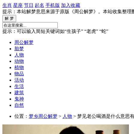
生肖
星座
节日
起名
手机版
加入收藏
提示：本站解梦意思来源于原版《周公解梦》。本站收集整理
提示：可以输入简短关键词如“生孩子” “老虎” “蛇”
周公解梦
胎梦
人物
动物
植物
物品
活动
生活
建筑
鬼神
自然
位置：
梦乡周公解梦
>
人物
> 梦见老公喝酒是什么意思