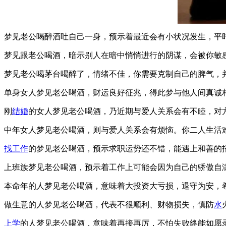
梦见老公喝醉酒吐自己一身，预示着最近会有小状况发生，平
梦见跟老公喝酒，暗示别人在暗中悄悄进行的阴谋，会被你敏
梦见老公喝茅台喝醉了，情绪不佳，你需要克制自己的脾气，
单身女人梦见老公喝酒，财运良好征兆，得此梦与他人间真诚
刚
结婚
的女人梦见老公喝酒，乃近期与爱人关系会有不睦，对
中年女人梦见老公喝酒，则与爱人关系会有烦恼。你二人生活
找工作
的梦见老公喝酒，预示求职运势还不错，能遇上和善的
上班族梦见老公喝酒，预示着工作上可能会因为自己的骄傲自
本命年的人梦见老公喝酒，意味着大投资大亏损，退守为安，
做生意的人梦见老公喝酒，代表不很顺利、财物损失，慎防
水
上学
的人梦见老公喝酒，意味着再接再厉，不怕失败终能如愿