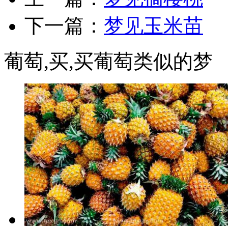
下一篇：
梦见玉米苗
葡萄,买,买葡萄类似的梦