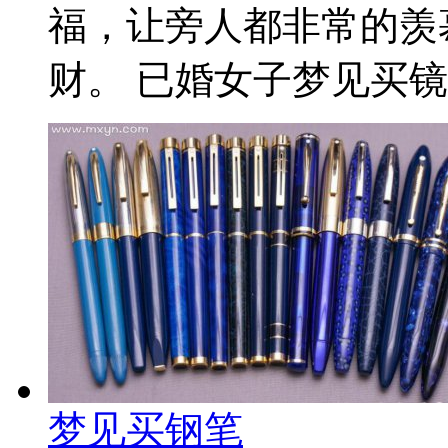
福，让旁人都非常的羡
财。 已婚女子梦见买镜子
梦见买钢笔