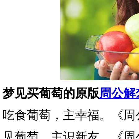
梦见买葡萄的原版
周公解
吃食葡萄，主幸福。《周
见葡萄，主识新友。《周