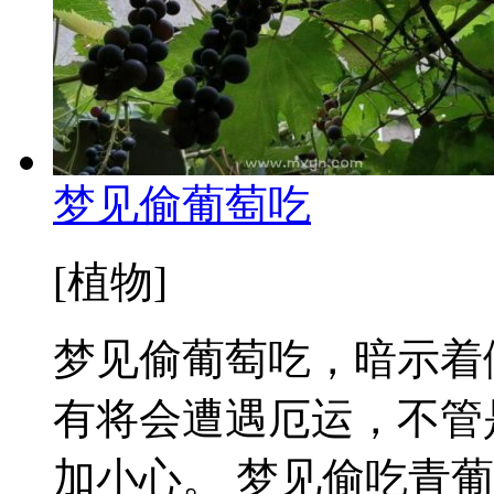
梦见偷葡萄吃
[植物]
梦见偷葡萄吃，暗示着
有将会遭遇厄运，不管
加小心。 梦见偷吃青