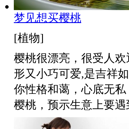
梦见想买樱桃
[植物]
樱桃很漂亮，很受人欢
形又小巧可爱,是吉祥
你性格和蔼，心底无私
樱桃，预示生意上要遇到