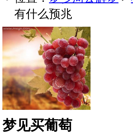
有什么预兆
梦见买葡萄