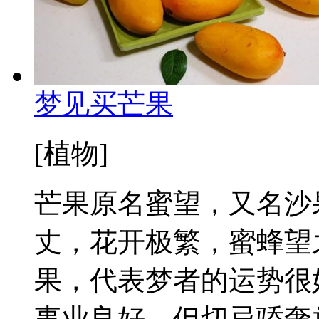
梦见买芒果
[植物]
芒果原名蜜望，又名沙
丈，花开极繁，蜜蜂望
果，代表梦者的运势很
事业良好，但切忌骄奢放纵