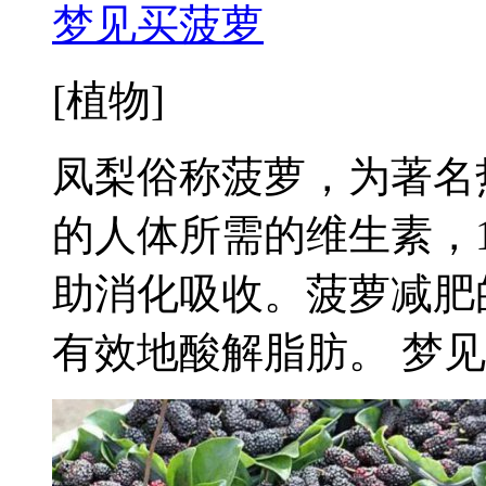
梦见买菠萝
[植物]
凤梨俗称菠萝，为著名
的人体所需的维生素，
助消化吸收。菠萝减肥
有效地酸解脂肪。 梦见买