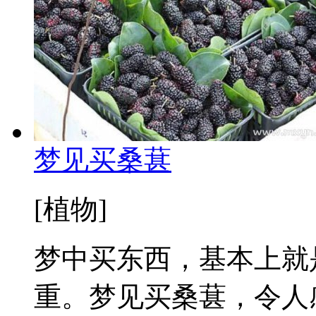
梦见买桑葚
[植物]
梦中买东西，基本上就
重。梦见买桑葚，令人