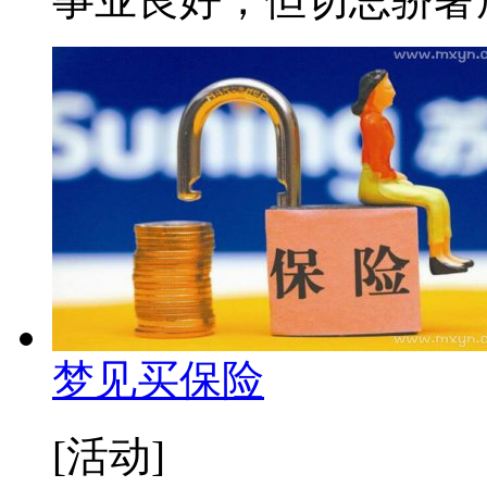
梦见买保险
[活动]