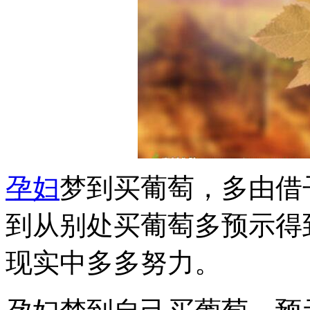
孕妇
梦到买葡萄，多由借
到从别处买葡萄多预示得
现实中多多努力。