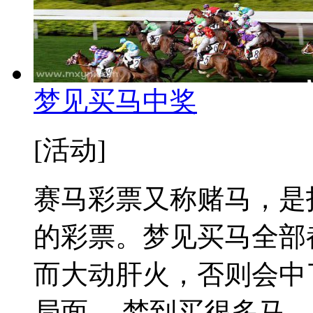
梦见买马中奖
[活动]
赛马彩票又称赌马，是
的彩票。梦见买马全部
而大动肝火，否则会中
局面。 梦到买很多马，预