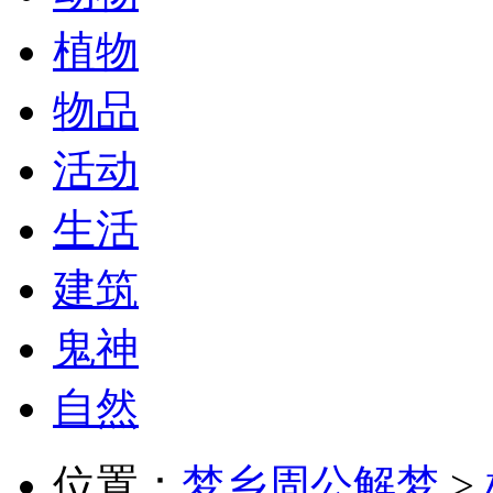
植物
物品
活动
生活
建筑
鬼神
自然
位置：
梦乡周公解梦
>