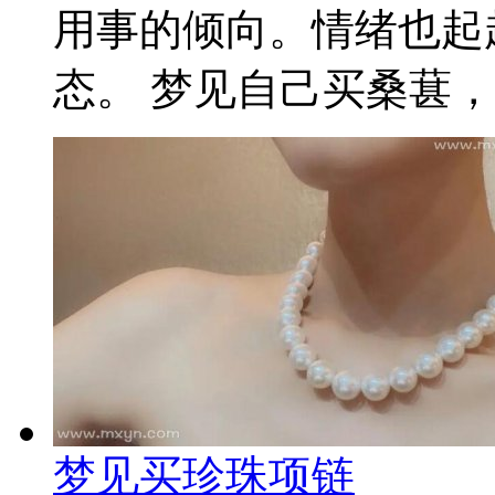
用事的倾向。情绪也起
态。 梦见自己买桑葚，暗
梦见买珍珠项链