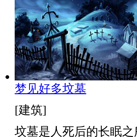
梦见好多坟墓
[建筑]
坟墓是人死后的长眠之