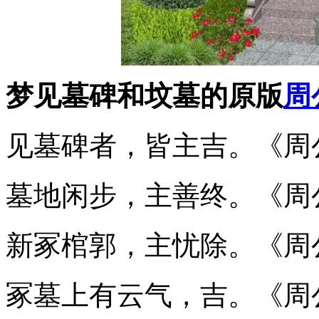
梦见墓碑和坟墓的原版
周
见墓碑者，皆主吉。《周
墓地闲步，主善终。《周
新冢棺郭，主忧除。《周
冢墓上有云气，吉。《周