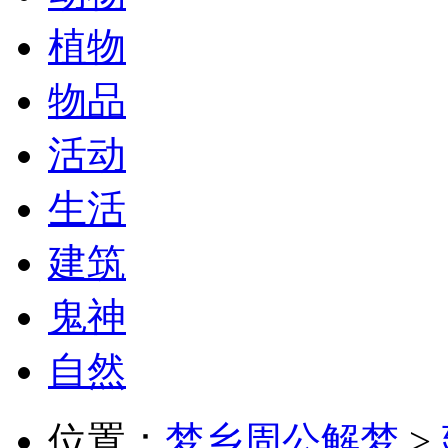
植物
物品
活动
生活
建筑
鬼神
自然
位置：
梦乡周公解梦
>