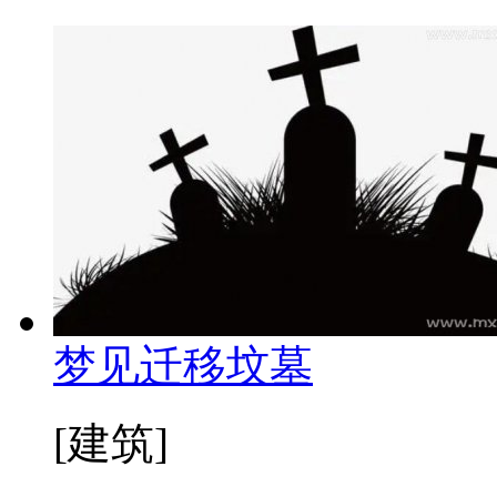
梦见迁移坟墓
[建筑]