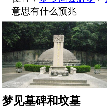
意思有什么预兆
梦见墓碑和坟墓