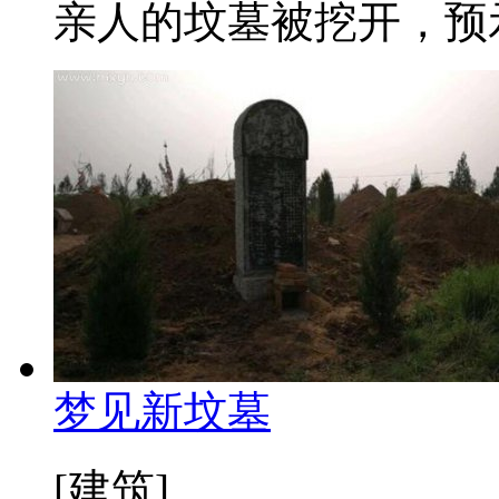
亲人的坟墓被挖开，预示
梦见新坟墓
[建筑]