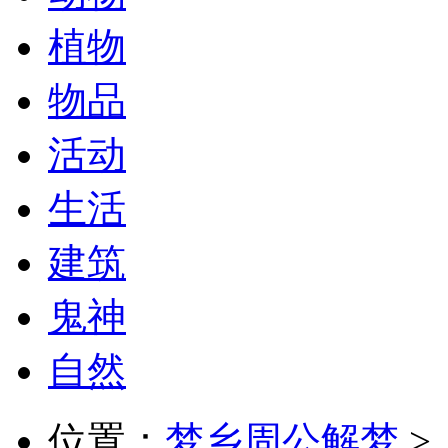
植物
物品
活动
生活
建筑
鬼神
自然
位置：
梦乡周公解梦
>