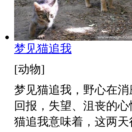
梦见猫追我
[动物]
梦见猫追我，野心在消
回报，失望、沮丧的心
猫追我意味着，这两天很