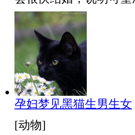
孕妇梦见黑猫生男生女
[动物]