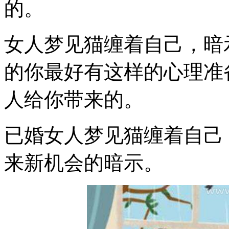
的。
女人梦见猫缠着自己，暗
的你最好有这样的心理准
人给你带来的。
已婚女人梦见猫缠着自己
来新机会的暗示。