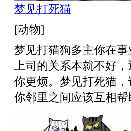
梦见打死猫
[动物]
梦见打猫狗多主你在事
上司的关系本就不好，
你更烦。梦见打死猫，
你邻里之间应该互相帮助