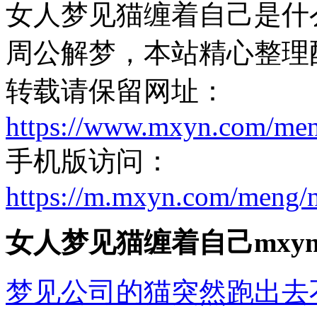
女人梦见猫缠着自己是什
周公解梦，本站精心整理
转载请保留网址：
https://www.mxyn.com/men
手机版访问：
https://m.mxyn.com/meng/n
女人梦见猫缠着自己mxyn
梦见公司的猫突然跑出去