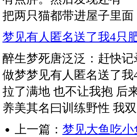
把两只猫都带进屋子里面，.
梦见有人匿名送了我4只
醉生梦死唐泛泛：赶快记
做梦梦见有人匿名送了我
拉了满地 也不让我抱 
养美其名曰训练野性 我双..
上一篇：
梦见大鱼吃小