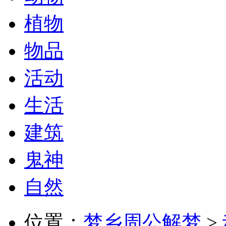
植物
物品
活动
生活
建筑
鬼神
自然
位置：
梦乡周公解梦
>