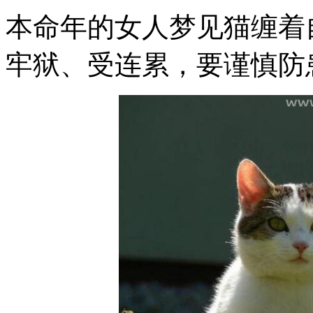
本命年的女人梦见猫缠着
牢狱、受连累，要谨慎防