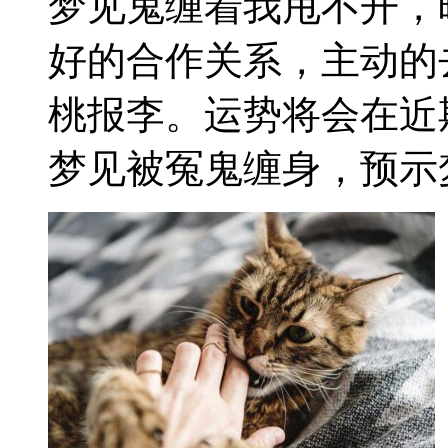
梦见鬼缠着我甩不开，
好的合作关系，主动的
桃报李。运势将会在近
梦见被冤鬼缠身，预示梦