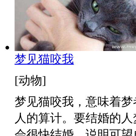
梦见猫咬我
[动物]
梦见猫咬我，意味着梦
人的算计。要结婚的人
会很快结婚，说明可望成