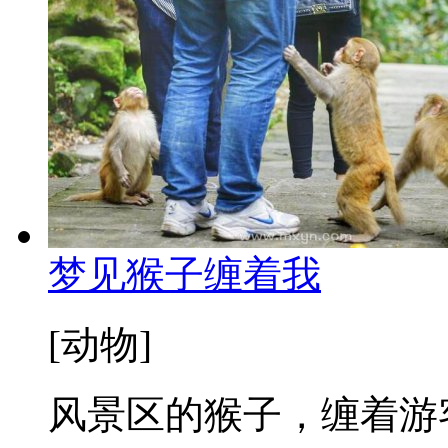
梦见猴子缠着我
[动物]
风景区的猴子，缠着游