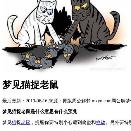
梦见猫捉老鼠
最后更新：2019-06-16
来源：原版周公解梦 mxyn.com
周公解梦
梦见猫捉老鼠是什么意思有什么预兆
梦见
猫
捉
老鼠
，提醒你要特别小心遭到偷盗和
抢劫
。另外要特