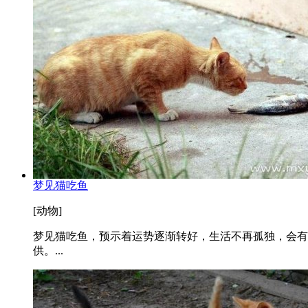
梦见猫吃鱼
[动物]
梦见猫吃鱼，预示着运势逐渐转好，生活不再孤独，会有
供。...