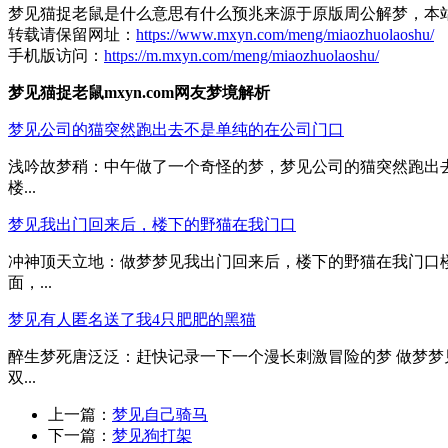
梦见猫捉老鼠是什么意思有什么预兆来源于原版周公解梦，本
转载请保留网址：
https://www.mxyn.com/meng/miaozhuolaoshu/
手机版访问：
https://m.mxyn.com/meng/miaozhuolaoshu/
梦见猫捉老鼠mxyn.com网友梦境解析
梦见公司的猫突然跑出去不是单纯的在公司门口
浅吟故梦稍：中午做了一个奇怪的梦，梦见公司的猫突然跑出
楼...
梦见我出门回来后，楼下的野猫在我门口
冲神顶天立地：做梦梦见我出门回来后，楼下的野猫在我门口
面，...
梦见有人匿名送了我4只肥肥的黑猫
醉生梦死唐泛泛：赶快记录一下一个漫长刺激冒险的梦 做梦梦
双...
上一篇：
梦见自己骑马
下一篇：
梦见狗打架