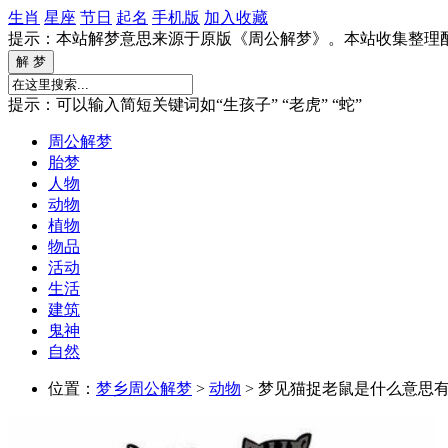
生肖
星座
节日
起名
手机版
加入收藏
提示：本站解梦意思来源于原版《周公解梦》。本站收集整理
提示：可以输入简短关键词如“生孩子” “老虎” “蛇”
周公解梦
胎梦
人物
动物
植物
物品
活动
生活
建筑
鬼神
自然
位置：
梦乡周公解梦
>
动物
> 梦见猫捉老鼠是什么意思