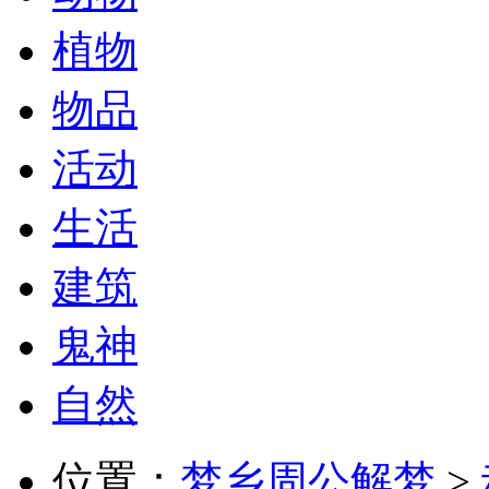
植物
物品
活动
生活
建筑
鬼神
自然
位置：
梦乡周公解梦
>