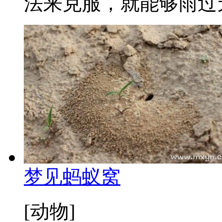
法来克服，就能够雨过天晴
梦见蚂蚁窝
[动物]