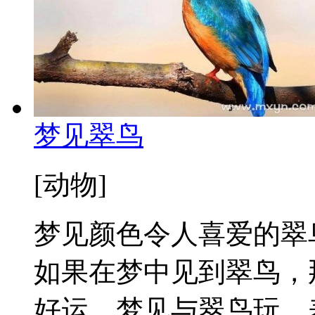
梦见翠鸟
[动物]
梦见颜色令人喜爱的翠
如果在梦中见到翠鸟，
好运。梦见与翠鸟玩，