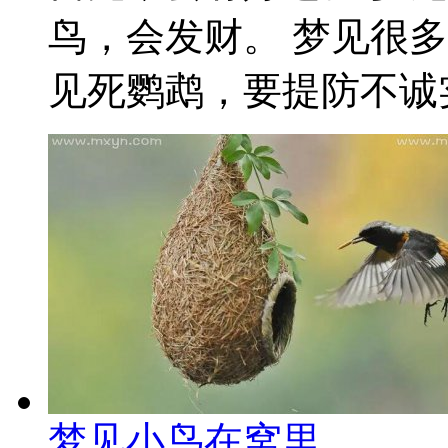
鸟，会发财。 梦见很
见死鹦鹉，要提防不诚实
梦见小鸟在窝里