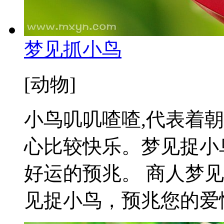
梦见抓小鸟
[动物]
小鸟叽叽喳喳,代表着
心比较快乐。梦见捉小
好运的预兆。 商人梦
见捉小鸟，预兆您的爱情