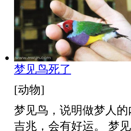
梦见鸟死了
[动物]
梦见鸟，说明做梦人的
吉兆，会有好运。 梦