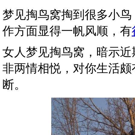
梦见掏鸟窝掏到很多小鸟
作方面显得一帆风顺，有
女人梦见掏鸟窝，暗示近
非两情相悦，对你生活颇
断。