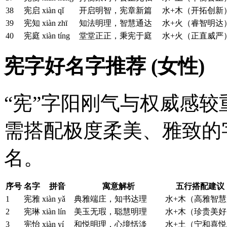
38
宪启
xiàn qǐ
开启明智，宪章新篇
水+木（开拓创新
39
宪知
xiàn zhī
知法明理，智慧通达
水+火（睿智明达
40
宪庭
xiàn tíng
堂堂正正，秉宪于庭
水+火（正直威严
宪字好名字推荐 (女性)
“宪”字阳刚气与权威感
需搭配极度柔美、雅致的
名。
序号
名字
拼音
寓意解析
五行搭配建议
1
宪雅
xiàn yǎ
典雅端庄，知书达理
水+木（高雅智慧
2
宪琳
xiàn lín
美玉无瑕，聪慧明理
水+木（珍贵美好
3
宪怡
xiàn yí
和悦明理，心境恬淡
水+土（宁和喜悦