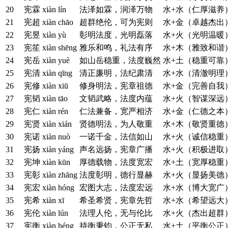
20
宪霖
xiàn lín
法泽如霖，润泽万物
水+水（仁厚滋养
21
宪超
xiàn chāo
超群绝伦，可为宪则
水+金（卓越杰出
22
宪昱
xiàn yù
彰明法度，光明磊落
水+火（光明温暖
23
宪笙
xiàn shēng
雅乐和鸣，礼法有序
水+木（雅致和谐
24
宪岳
xiàn yuè
如山岳稳重，法度巍然
水+土（稳重可靠
25
宪清
xiàn qīng
清正廉明，法纪肃清
水+水（清澈明理
26
宪修
xiàn xiū
修身明法，宪章祖德
水+金（完善自我
27
宪韬
xiàn tāo
文韬武略，法度内蕴
水+火（智谋深远
28
宪仁
xiàn rén
仁法兼备，宽严相济
水+金（仁德之本
29
宪贤
xiàn xián
贤德明法，为人敬重
水+木（敬贤重德
30
宪诺
xiàn nuò
一诺千金，法信如山
水+火（诚信稳重
31
宪扬
xiàn yáng
声名远扬，宪章广播
水+火（积极进取
32
宪坤
xiàn kūn
厚德载物，法度宽宏
水+土（宽厚稳重
33
宪彰
xiàn zhāng
法度彰明，德行显赫
水+火（显扬美德
34
宪宏
xiàn hóng
宏图大志，法度宏远
水+水（博大宽广
35
宪希
xiàn xī
希圣希贤，宪章先哲
水+水（希望远大
36
宪伦
xiàn lún
法理人伦，无与伦比
水+火（杰出超群
37
宪衡
xiàn héng
持衡秉钧，公正无私
水+土（平衡公正