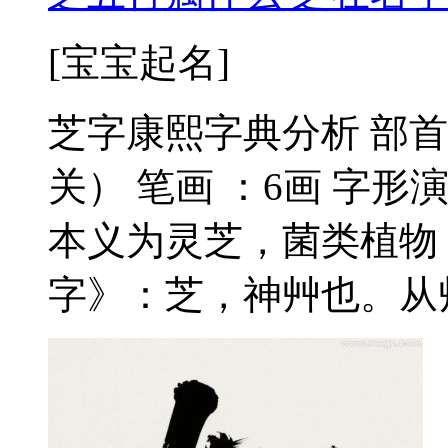
[宝宝起名]
芝字康熙字典分析 部首
关） 笔画 ：6画 字形
本义为灵芝，菌类植物
字》：芝，神艸也。从艸