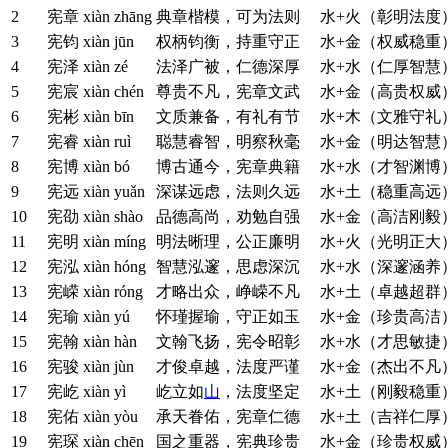
2
宪章
xiàn zhāng
典章楷模，可为法则
水+火（彰明法度
3
宪钧
xiàn jūn
权柄钧衡，持重守正
水+金（权威稳重
4
宪泽
xiàn zé
法泽广被，仁德深厚
水+水（仁厚智慧
5
宪宸
xiàn chén
尊贵不凡，宪章文武
水+金（高贵权威
6
宪彬
xiàn bīn
文质兼备，有礼有节
水+木（文雅守礼
7
宪睿
xiàn ruì
聪慧睿智，明察秋毫
水+金（明达智慧
8
宪博
xiàn bó
博古通今，宪章典籍
水+水（才智渊博
9
宪远
xiàn yuǎn
深谋远虑，法则久远
水+土（稳重高远
10
宪劭
xiàn shào
品德高尚，劝勉自强
水+金（高洁刚毅
11
宪明
xiàn míng
明法晰理，公正廉明
水+火（光明正大
12
宪泓
xiàn hóng
智慧泓邃，思虑深沉
水+水（深邃涵养
13
宪嵘
xiàn róng
才略出众，峥嵘不凡
水+土（卓越超群
14
宪瑜
xiàn yú
怀瑾握瑜，守正如玉
水+金（珍贵高洁
15
宪翰
xiàn hàn
文翰飞扬，宪令昭彰
水+水（才思敏捷
16
宪骏
xiàn jùn
才俊卓越，法度严谨
水+金（杰出不凡
17
宪屹
xiàn yì
屹立如
山
，法度坚定
水+土（刚毅稳重
18
宪佑
xiàn yòu
承天眷佑，宪章仁德
水+土（吉祥仁厚
19
宪琛
xiàn chēn
国之重器，宪典珍贵
水+金（珍贵权威