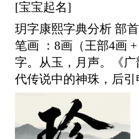
[宝宝起名]
玥字康熙字典分析 部首
笔画 ：8画（王部4画 +
字。从玉，月声。《广
代传说中的神珠，后引申