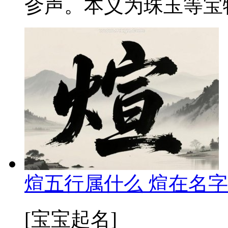
㐱声。本义为珠玉等宝物
煊五行属什么 煊在名字
[宝宝起名]