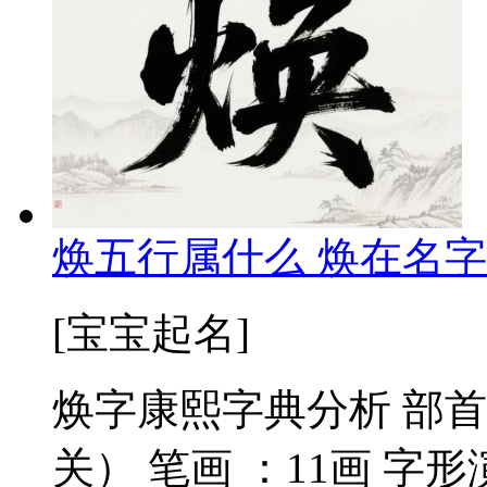
焕五行属什么 焕在名字
[宝宝起名]
焕字康熙字典分析 部首
关） 笔画 ：11画 字