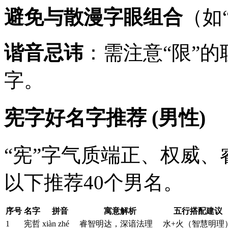
避免与散漫字眼组合
（如
谐音忌讳
：需注意“限”的
字。
宪字好名字推荐 (男性)
“宪”字气质端正、权威
以下推荐40个男名。
序号
名字
拼音
寓意解析
五行搭配建议
1
宪哲
xiàn zhé
睿智明达，深谙法理
水+火（智慧明理