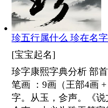
珍五行属什么 珍在名字
[宝宝起名]
珍字康熙字典分析 部首
笔画 ：9画（王部4画 +
字。从玉，㐱声。《说