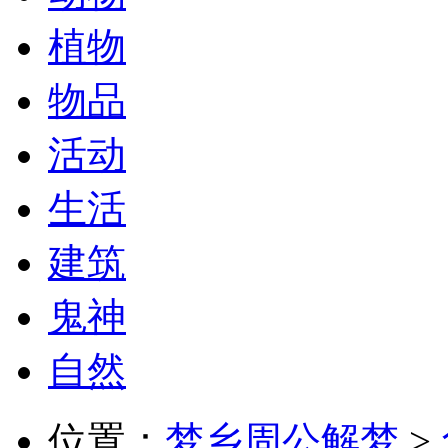
植物
物品
活动
生活
建筑
鬼神
自然
位置：
梦乡周公解梦
>