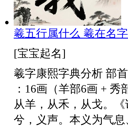
羲五行属什么 羲在名字
[宝宝起名]
羲字康熙字典分析 部首
：16画（羊部6画 + 秀
从羊，从禾，从戈。《
兮，义声。本义为气息、