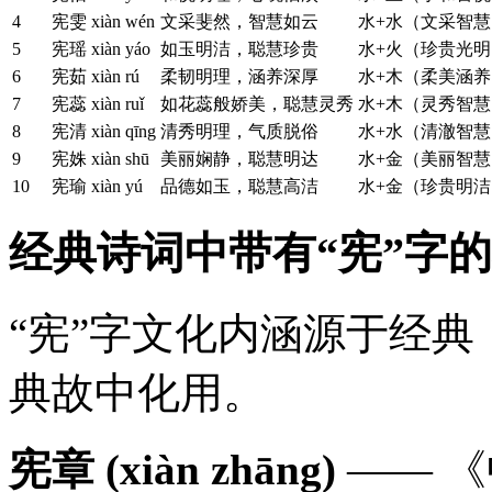
4
宪雯
xiàn wén
文采斐然，智慧如云
水+水（文采智慧
5
宪瑶
xiàn yáo
如玉明洁，聪慧珍贵
水+火（珍贵光明
6
宪茹
xiàn rú
柔韧明理，涵养深厚
水+木（柔美涵养
7
宪蕊
xiàn ruǐ
如花蕊般娇美，聪慧灵秀
水+木（灵秀智慧
8
宪清
xiàn qīng
清秀明理，气质脱俗
水+水（清澈智慧
9
宪姝
xiàn shū
美丽娴静，聪慧明达
水+金（美丽智慧
10
宪瑜
xiàn yú
品德如玉，聪慧高洁
水+金（珍贵明洁
经典诗词中带有“宪”字
“宪”字文化内涵源于经
典故中化用。
宪章 (xiàn zhāng)
—— 