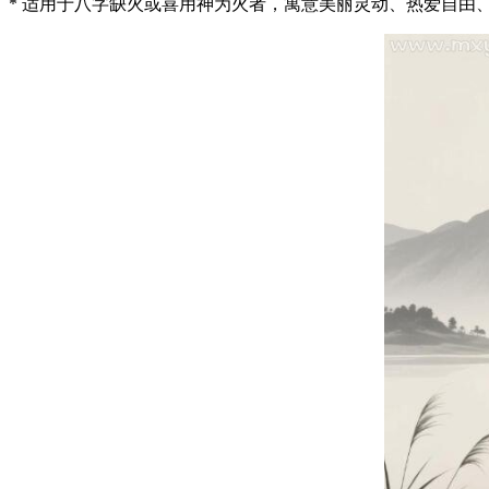
* 适用于八字缺火或喜用神为火者，寓意美丽灵动、热爱自由