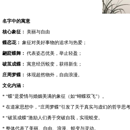
名字中的寓意
核心象征：
美丽与自由
蝶恋花：
象征对美好事物的追求与热爱；
翩跹蝶舞：
代表姿态优美，举止轻盈；
破茧成蝶：
寓意经历蜕变，获得新生；
庄周梦蝶：
体现超然物外，自由浪漫。
文化内涵：
* “蝶”是爱情与婚姻美满的象征（如“蝴蝶双飞”）。
* 在道家思想中，“庄周梦蝶”引发了关于真实与虚幻的哲学思
* “破茧成蝶”激励人们勇于突破自我，实现蜕变。
* 整体代表了美丽、自由、浪漫、蜕变与灵动。