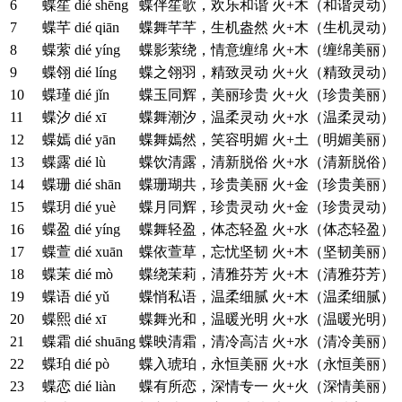
6
蝶笙
dié shēng
蝶伴笙歌，欢乐和谐
火+木（和谐灵动）
7
蝶芊
dié qiān
蝶舞芊芊，生机盎然
火+木（生机灵动）
8
蝶萦
dié yíng
蝶影萦绕，情意缠绵
火+木（缠绵美丽）
9
蝶翎
dié líng
蝶之翎羽，精致灵动
火+火（精致灵动）
10
蝶瑾
dié jǐn
蝶玉同辉，美丽珍贵
火+火（珍贵美丽）
11
蝶汐
dié xī
蝶舞潮汐，温柔灵动
火+水（温柔灵动）
12
蝶嫣
dié yān
蝶舞嫣然，笑容明媚
火+土（明媚美丽）
13
蝶露
dié lù
蝶饮清露，清新脱俗
火+水（清新脱俗）
14
蝶珊
dié shān
蝶珊瑚共，珍贵美丽
火+金（珍贵美丽）
15
蝶玥
dié yuè
蝶月同辉，珍贵灵动
火+金（珍贵灵动）
16
蝶盈
dié yíng
蝶舞轻盈，体态轻盈
火+水（体态轻盈）
17
蝶萱
dié xuān
蝶依萱草，忘忧坚韧
火+木（坚韧美丽）
18
蝶茉
dié mò
蝶绕茉莉，清雅芬芳
火+木（清雅芬芳）
19
蝶语
dié yǔ
蝶悄私语，温柔细腻
火+木（温柔细腻）
20
蝶熙
dié xī
蝶舞光和，温暖光明
火+水（温暖光明）
21
蝶霜
dié shuāng
蝶映清霜，清冷高洁
火+水（清冷美丽）
22
蝶珀
dié pò
蝶入琥珀，永恒美丽
火+水（永恒美丽）
23
蝶恋
dié liàn
蝶有所恋，深情专一
火+火（深情美丽）