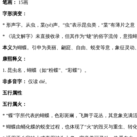
笔画：
15画
字形演变：
* 形声字。从虫，枼(yè)声。“虫”表示昆虫类，“枼”有薄片
* 《说文解字》未直接收录，但其作为“蜨”的俗字流传，意指
本义
为蝴蝶。引申为美丽、翩跹、自由、蜕变等意，象征灵动
康熙释义：
1. 昆虫名，蝴蝶（如“粉蝶”、“彩蝶”）。
非多音字：
仅读 dié。
五行属性
五行属火：
* “蝶”字所代表的蝴蝶，色彩斑斓，飞舞于花丛，其意象充满
* 蝴蝶由蛹化蝶的蜕变过程，也体现了“火”的毁灭与重生、转