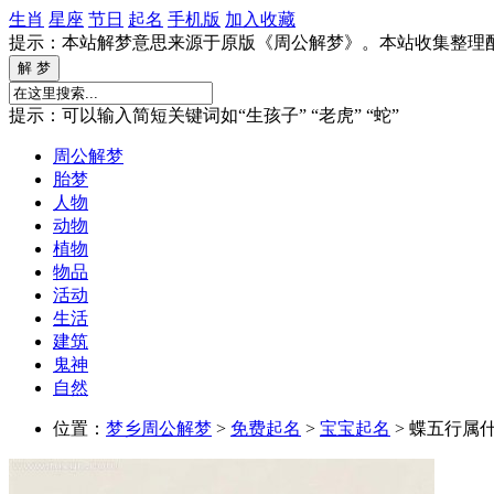
生肖
星座
节日
起名
手机版
加入收藏
提示：本站解梦意思来源于原版《周公解梦》。本站收集整理
提示：可以输入简短关键词如“生孩子” “老虎” “蛇”
周公解梦
胎梦
人物
动物
植物
物品
活动
生活
建筑
鬼神
自然
位置：
梦乡周公解梦
>
免费起名
>
宝宝起名
> 蝶五行属