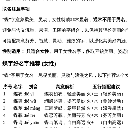
取名注意事项
“蝶”字意象柔美、灵动，女性特质非常显著，
通常不用于男名
避免与含义沉重、呆滞、丑陋的字组合，以保持其轻盈美丽的
可搭配寓意芬芳、智慧、灵动、雅致的字，以强化其美好内涵
性别适用：
只适合女性
。用于女性名字，多取容貌美丽、姿态
蝶字好名字推荐 (女性)
“蝶”字用于女名，尽显美丽、灵动与浪漫之风，以下推荐50个
序号
名字
拼音
寓意解析
五行搭配建议
1
蝶衣
dié yī
蝶羽如衣，轻盈美丽
火+土（轻盈美丽）
2
蝶舞
dié wǔ
蝴蝶起舞，姿态曼妙
火+水（曼妙灵动）
3
蝶梦
dié mèng
庄周梦蝶，意境超然
火+木（浪漫超然）
4
蝶菲
dié fēi
蝶恋芳菲，美丽芬芳
火+木（芬芳美丽）
5
蝶鸢
dié yuān
蝶与纸鸢，自由高远
火+土（自由高远）