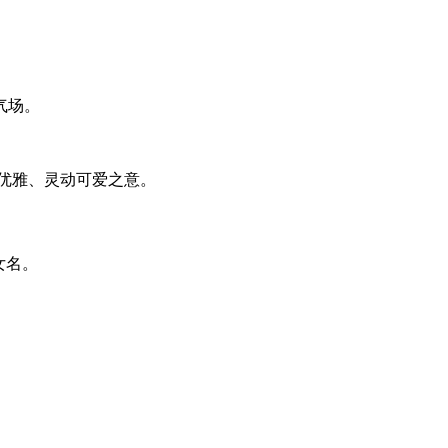
。
气场。
。
优雅、灵动可爱之意。
女名。