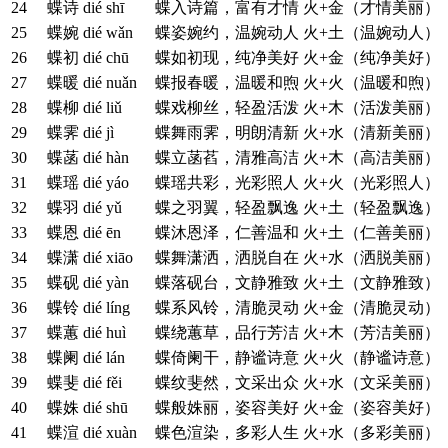
24
蝶诗
dié shī
蝶入诗篇，富有才情
火+金（才情美丽）
25
蝶婉
dié wǎn
蝶姿婉约，温婉动人
火+土（温婉动人）
26
蝶初
dié chū
蝶如初现，纯净美好
火+金（纯净美好）
27
蝶暖
dié nuǎn
蝶报春暖，温暖和煦
火+火（温暖和煦）
28
蝶柳
dié liǔ
蝶戏柳丝，轻盈活泼
火+木（活泼美丽）
29
蝶霁
dié jì
蝶舞雨霁，明朗清新
火+水（清新美丽）
30
蝶菡
dié hàn
蝶立菡萏，清雅高洁
火+木（高洁美丽）
31
蝶瑶
dié yáo
蝶瑶共彩，光彩照人
火+火（光彩照人）
32
蝶羽
dié yǔ
蝶之羽翼，轻盈飘逸
火+土（轻盈飘逸）
33
蝶恩
dié ēn
蝶沐恩泽，仁善温和
火+土（仁善美丽）
34
蝶潇
dié xiāo
蝶舞潇洒，洒脱自在
火+水（洒脱美丽）
35
蝶砚
dié yàn
蝶落砚台，文静雅致
火+土（文静雅致）
36
蝶铃
dié líng
蝶系风铃，清脆灵动
火+金（清脆灵动）
37
蝶蕙
dié huì
蝶绕蕙草，品行芳洁
火+木（芳洁美丽）
38
蝶阑
dié lán
蝶倚阑干，静谧诗意
火+火（静谧诗意）
39
蝶斐
dié fěi
蝶纹斐然，文采出众
火+水（文采美丽）
40
蝶姝
dié shū
蝶般姝丽，姿容美好
火+金（姿容美好）
41
蝶渲
dié xuàn
蝶色渲染，多彩人生
火+水（多彩美丽）