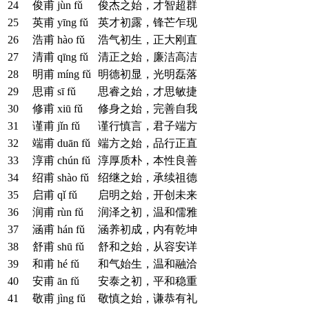
24
俊甫
jùn fǔ
俊杰之始，才智超群
25
英甫
yīng fǔ
英才初露，锋芒乍现
26
浩甫
hào fǔ
浩气初生，正大刚直
27
清甫
qīng fǔ
清正之始，廉洁高洁
28
明甫
míng fǔ
明德初显，光明磊落
29
思甫
sī fǔ
思睿之始，才思敏捷
30
修甫
xiū fǔ
修身之始，完善自我
31
谨甫
jǐn fǔ
谨行慎言，君子端方
32
端甫
duān fǔ
端方之始，品行正直
33
淳甫
chún fǔ
淳厚质朴，本性良善
34
绍甫
shào fǔ
绍继之始，承续祖德
35
启甫
qǐ fǔ
启明之始，开创未来
36
润甫
rùn fǔ
润泽之初，温和儒雅
37
涵甫
hán fǔ
涵养初成，内有乾坤
38
舒甫
shū fǔ
舒和之始，从容安详
39
和甫
hé fǔ
和气始生，温和融洽
40
安甫
ān fǔ
安泰之初，平和稳重
41
敬甫
jìng fǔ
敬慎之始，谦恭有礼