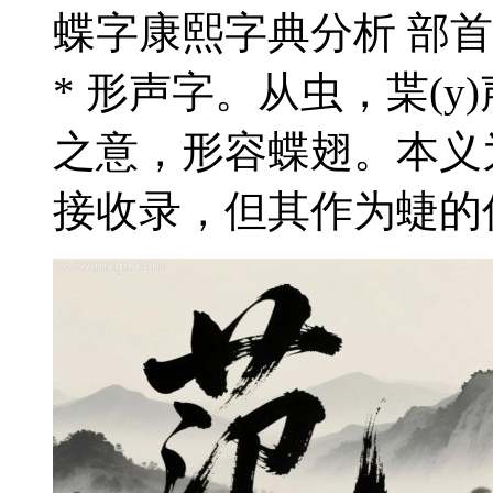
蝶字康熙字典分析 部首：
* 形声字。从虫，枼(
之意，形容蝶翅。本义为
接收录，但其作为蜨的俗