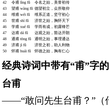
42
令甫
lìng fǔ
令名之始，美誉初传
43
望甫
wàng fǔ
德望初立，众所敬仰
44
维甫
wéi fǔ
维系正道，坚守初心
45
世甫
shì fǔ
济世之始，胸怀天下
46
学甫
xué fǔ
学而有成，初露锋芒
47
达甫
dá fǔ
达观之始，豁达开朗
48
通甫
tōng fǔ
通明之始，事理通达
49
济甫
jì fǔ
济世之初，助人利物
50
怀甫
huái fǔ
怀德之始，胸有仁心
经典诗词中带有“甫”字
台甫
——“敢问先生台甫？”（