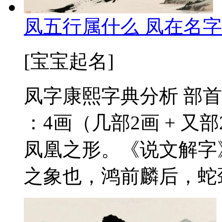
凤五行属什么 凤在名字
[宝宝起名]
凤字康熙字典分析 部首
：4画（几部2画 + 又
凤凰之形。《说文解字
之象也，鸿前麟后，蛇颈