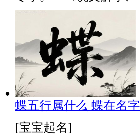
蝶五行属什么 蝶在名字
[宝宝起名]