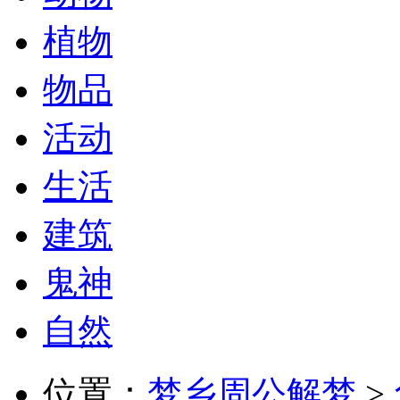
植物
物品
活动
生活
建筑
鬼神
自然
位置：
梦乡周公解梦
>