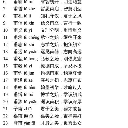
6
甫睿
fǔ ruì
睿智初开，明达聪慧
7
甫哲
fǔ zhé
哲思甫启，智慧明达
8
甫礼
fǔ lǐ
知礼守仪，君子之风
9
甫信
fǔ xìn
信义甫立，言行一致
10
甫义
fǔ yì
义理分明，重情重义
11
甫承
fǔ chéng
承业之始，继往开来
12
甫志
fǔ zhì
志学之始，抱负初立
13
甫远
fǔ yuǎn
远见甫萌，志向高远
14
甫弘
fǔ hóng
弘毅之始，刚强宽宏
15
甫毅
fǔ yì
毅德甫成，坚忍不拔
16
甫钧
fǔ jūn
钧德甫重，稳重尊贵
17
甫泽
fǔ zé
泽被之初，恩惠广布
18
甫翰
fǔ hàn
翰墨初染，才略过人
19
甫博
fǔ bó
博学之始，学识初成
20
甫渊
fǔ yuān
渊识甫积，学识深厚
21
子甫
zǐ fǔ
君子之美，德才兼备
22
嘉甫
jiā fǔ
嘉美之始，吉祥美好
23
彦甫
yàn fǔ
才彦之美，俊秀出众