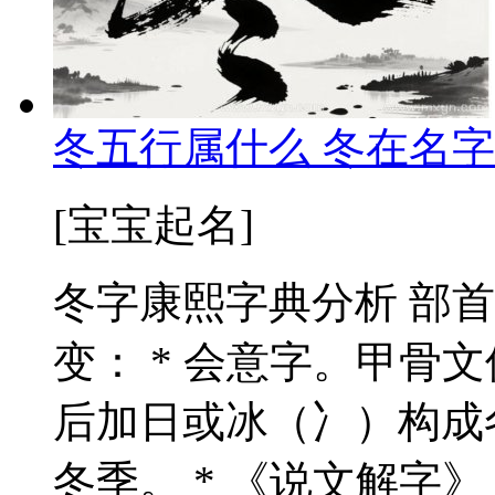
冬五行属什么 冬在名字
[宝宝起名]
冬字康熙字典分析 部首： 
变： * 会意字。甲骨
后加日或冰（冫）构成
冬季。 * 《说文解字》：