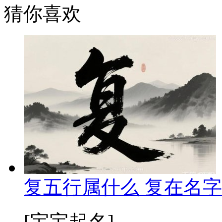
猜你喜欢
复五行属什么 复在名字
[宝宝起名]