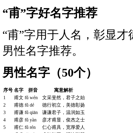
“甫”字好名字推荐
“甫”字用于人名，彰显
男性名字推荐。
男性名字（50个）
序号
名字
拼音
寓意解析
1
甫文
fǔ wén
文采斐然，君子之始
2
甫德
fǔ dé
德行初立，美德彰扬
3
甫谦
fǔ qiān
谦谦君子，温润如玉
4
甫彦
fǔ yàn
彦才甫显，俊杰之士
5
甫仁
fǔ rén
仁心甫具，宽厚爱人