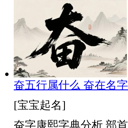
奋五行属什么 奋在名字
[宝宝起名]
奋字康熙字典分析 部首