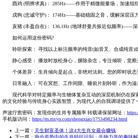
酉鸡 (明辨求真)： 285Hz——作用于精微能量场，加速
戌狗 (忠诚守护)： 174Hz——基础稳固之音，缓解深层
亥猪 (丰盈自在)： 136.1Hz (地球舒曼共振近似频率
如何运用这份密码?
聆听探索： 寻找以上标注频率的纯音(如音叉、合成纯音)
静心感受： 播放时放松身心，摒除杂念，专注倾听，觉察
个体差异： 生肖倾向是起点，非绝对法则。您的即时状态
日常融入： 可在冥想、工作间隙、睡前片刻聆听，作为滋
现代科学对特定频率与生物体复杂互动的深层机制仍在探索中
的文化经验与传统身心实践智慧，为现代人的自我调谐提供了
声波疗愈密码：发现你的生肖专属频率 转载请保留网址：
http
手机版访问：
https://m.mxyn.com/shengxiao/1753498234.html
上一篇：
天生财富圣体！这4大生肖女最会赚钱
下一篇：
跑步姿势中的生肖特征识别：生物力学的趣味解