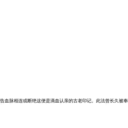
告血脉相连或断绝这便是滴血认亲的古老印记。此法曾长久被奉