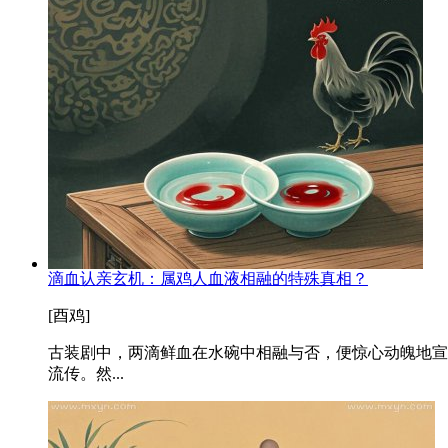
滴血认亲玄机：属鸡人血液相融的特殊真相？
[酉鸡]
古装剧中，两滴鲜血在水碗中相融与否，便惊心动魄地宣
流传。然...