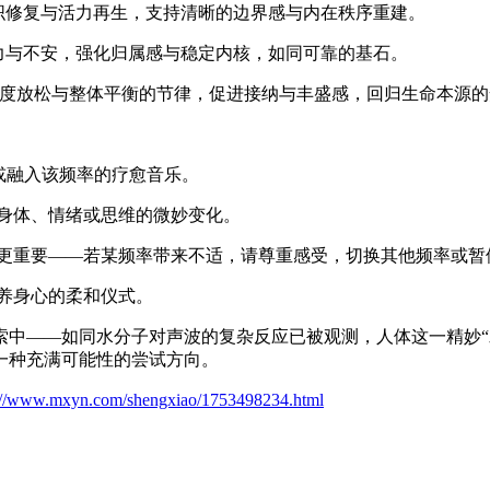
组织修复与活力再生，支持清晰的边界感与内在秩序重建。
压力与不安，强化归属感与稳定内核，如同可靠的基石。
)——深度放松与整体平衡的节律，促进接纳与丰盛感，回归生命本源
或融入该频率的疗愈音乐。
身体、情绪或思维的微妙变化。
更重要——若某频率带来不适，请尊重感受，切换其他频率或暂
养身心的柔和仪式。
——如同水分子对声波的复杂反应已被观测，人体这一精妙“
一种充满可能性的尝试方向。
s://www.mxyn.com/shengxiao/1753498234.html