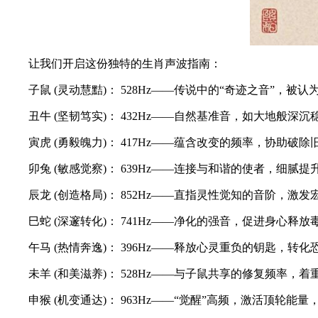
让我们开启这份独特的生肖声波指南：
子鼠 (灵动慧黠)： 528Hz——传说中的“奇迹之音”，
丑牛 (坚韧笃实)： 432Hz——自然基准音，如大地般深
寅虎 (勇毅魄力)： 417Hz——蕴含改变的频率，协助破
卯兔 (敏感觉察)： 639Hz——连接与和谐的使者，细腻
辰龙 (创造格局)： 852Hz——直指灵性觉知的音阶，激
巳蛇 (深邃转化)： 741Hz——净化的强音，促进身心释
午马 (热情奔逸)： 396Hz——释放心灵重负的钥匙，转
未羊 (和美滋养)： 528Hz——与子鼠共享的修复频率，
申猴 (机变通达)： 963Hz——“觉醒”高频，激活顶轮