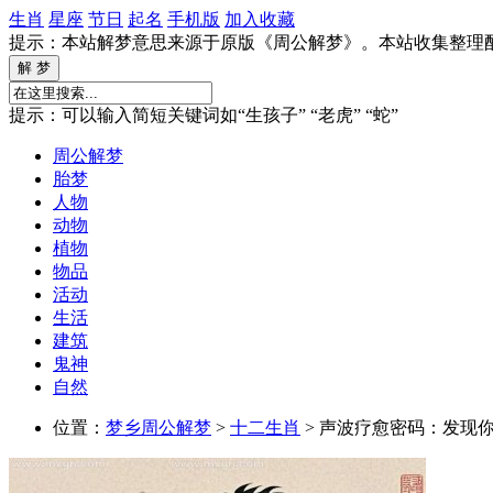
生肖
星座
节日
起名
手机版
加入收藏
提示：本站解梦意思来源于原版《周公解梦》。本站收集整理
提示：可以输入简短关键词如“生孩子” “老虎” “蛇”
周公解梦
胎梦
人物
动物
植物
物品
活动
生活
建筑
鬼神
自然
位置：
梦乡周公解梦
>
十二生肖
> 声波疗愈密码：发现