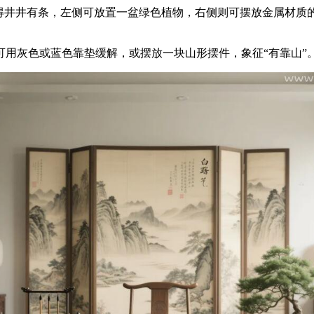
理得井井有条，左侧可放置一盆绿色植物，右侧则可摆放金属材质
用灰色或蓝色靠垫缓解，或摆放一块山形摆件，象征“有靠山”