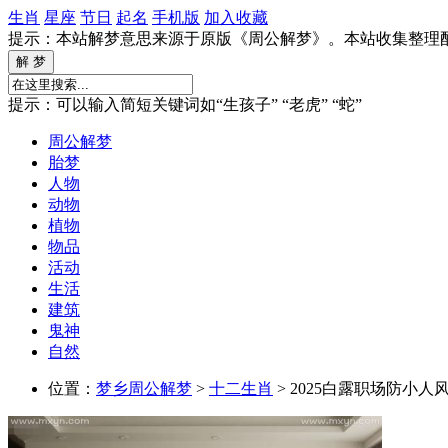
生肖
星座
节日
起名
手机版
加入收藏
提示：本站解梦意思来源于原版《周公解梦》。本站收集整理
提示：可以输入简短关键词如“生孩子” “老虎” “蛇”
周公解梦
胎梦
人物
动物
植物
物品
活动
生活
建筑
鬼神
自然
位置：
梦乡周公解梦
>
十二生肖
> 2025白露职场防小