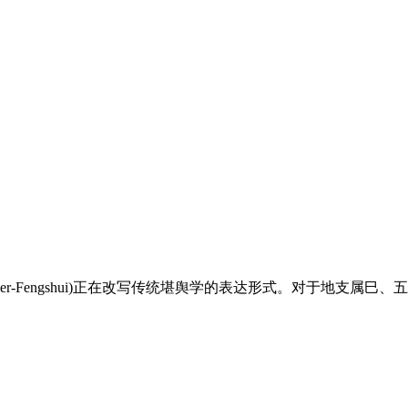
er-Fengshui)正在改写传统堪舆学的表达形式。对于地支