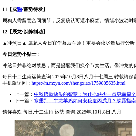
11【戌
狗
·蓄势待发】
属狗人需留意合同细节，反复确认可避小麻烦。情绪小波动时
12【辰龙·以静制动】
▲冲煞日▲ 属龙人今日宜作幕后军师！重要会议尽量后排旁听
今日运势小贴士
：
冲煞日并非绝对禁忌，而是提醒我们换个节奏生活。像冲龙的你
每日十二生肖运势查询 2025年10月8日八月十七周三 转载请
手机版访问：
https://m.mxyn.com/shengxiao/1759885635.html
上一篇：
中秋悟道缺失的智慧：为什么缺少一点更幸福？
下一篇：
寒露到，牛龙羊鸡如何安稳度丙戌月？躲露指南
猜你喜欢 每日,十二生肖,运势,查询,2025年,10月,8日,八月,