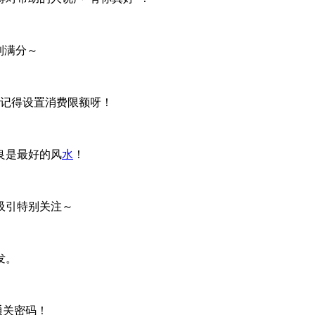
到满分～
但记得设置消费限额呀！
良是最好的风
水
！
吸引特别关注～
发。
通关密码！