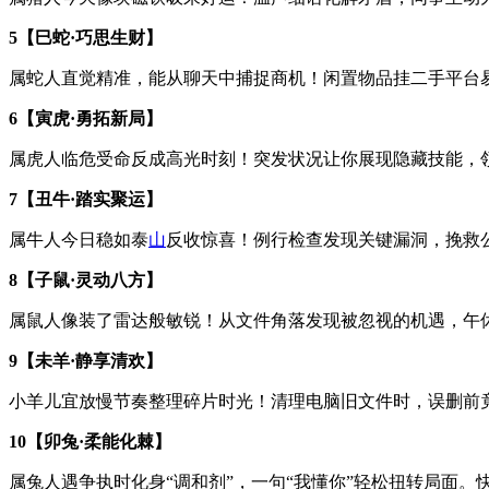
5【巳蛇·巧思生财】
属蛇人直觉精准，能从聊天中捕捉商机！闲置物品挂二手平台易
6【寅虎·勇拓新局】
属虎人临危受命反成高光时刻！突发状况让你展现隐藏技能，
7【丑牛·踏实聚运】
属牛人今日稳如泰
山
反收惊喜！例行检查发现关键漏洞，挽救
8【子鼠·灵动八方】
属鼠人像装了雷达般敏锐！从文件角落发现被忽视的机遇，午
9【未羊·静享清欢】
小羊儿宜放慢节奏整理碎片时光！清理电脑旧文件时，误删前
10【卯兔·柔能化棘】
属兔人遇争执时化身“调和剂”，一句“我懂你”轻松扭转局面