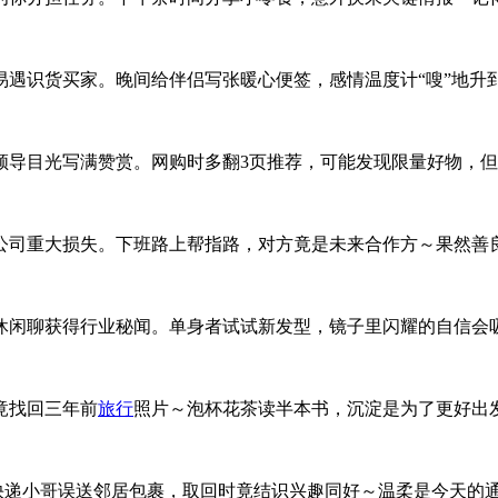
遇识货买家。晚间给伴侣写张暖心便签，感情温度计“嗖”地升
领导目光写满赞赏。网购时多翻3页推荐，可能发现限量好物，
公司重大损失。下班路上帮指路，对方竟是未来合作方～果然善
休闲聊获得行业秘闻。单身者试试新发型，镜子里闪耀的自信会
竟找回三年前
旅行
照片～泡杯花茶读半本书，沉淀是为了更好出
。快递小哥误送邻居包裹，取回时竟结识兴趣同好～温柔是今天的