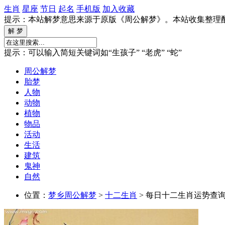
生肖
星座
节日
起名
手机版
加入收藏
提示：本站解梦意思来源于原版《周公解梦》。本站收集整理
提示：可以输入简短关键词如“生孩子” “老虎” “蛇”
周公解梦
胎梦
人物
动物
植物
物品
活动
生活
建筑
鬼神
自然
位置：
梦乡周公解梦
>
十二生肖
> 每日十二生肖运势查询 