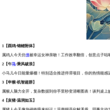
1【酉鸡·锦鲤附体】
属鸡人今天仿
佛
被幸运女神亲吻！工作效率翻倍，创意点子咕
2【午
马
·乘风破浪】
小马儿今日能量爆棚！特别适合推进停滞项目，你的热情能感
3【申猴·机智超群】
属猴人脑力全开，复杂数据到你手里秒变清晰图表！谈判桌上
4【亥猪·温润如玉】
属猪人今天像块磁铁吸来好运！温声细语化解矛盾，同事主动