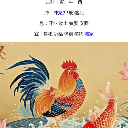
吉时：寅、午、酉
冲：冲
龙
(甲辰)煞北
忌：开业 动土 嫁娶 安葬
宜：祭祀 祈福 求嗣 签约
搬家