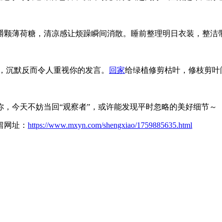
嚼颗薄荷糖，清凉感让烦躁瞬间消散。睡前整理明日衣装，整洁
，沉默反而令人重视你的发言。
回家
给绿植修剪枯叶，修枝剪叶
，今天不妨当回“观察者”，或许能发现平时忽略的美好细节～
保留网址：
https://www.mxyn.com/shengxiao/1759885635.html