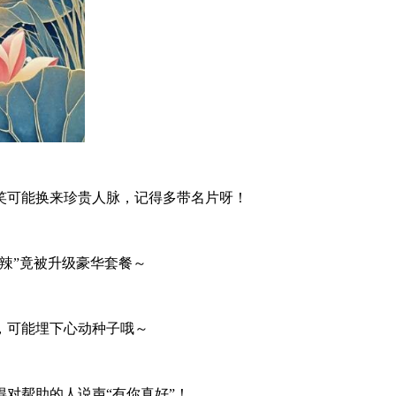
笑可能换来珍贵人脉，记得多带名片呀！
辣”竟被升级豪华套餐～
，可能埋下心动种子哦～
对帮助的人说声“有你真好”！