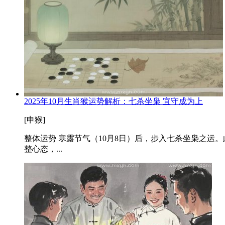
2025年10月生肖猴运势解析：七杀坐枭 宜守成为上
[申猴]
整体运势 寒露节气（10月8日）后，步入七杀坐枭之
整心态，...