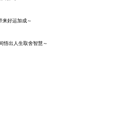
带来好运加成～
间悟出人生取舍智慧～