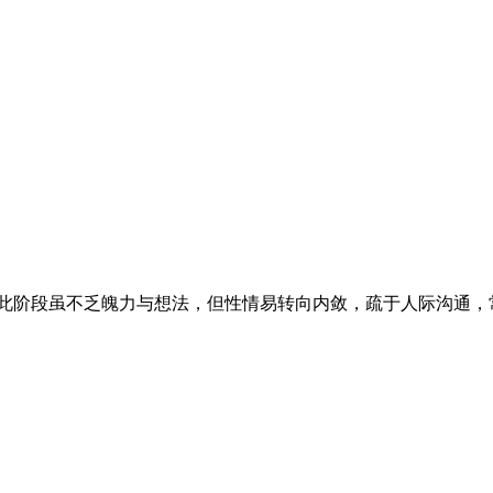
运。此阶段虽不乏魄力与想法，但性情易转向内敛，疏于人际沟通