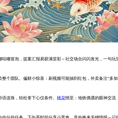
嘟咕嘟冒泡，提案汇报易获满堂彩～社交场合闪闪发光，一句玩
染整个团队。偏财小惊喜：刷视频可能抽到红包，外卖备注“多加
妙语连珠，轻松拿下心仪条件。
桃花
悄至：地铁偶遇的眼神交流
为你分担任务。下午茶时间分享小零食，意外换来关键情报～记得