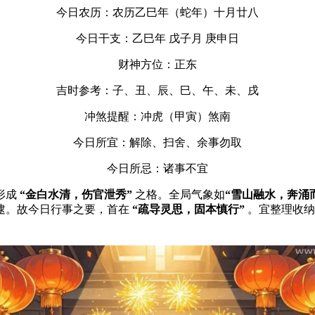
今日农历：农历乙巳年（蛇年）十月廿八
今日干支：乙巳年 戊子月 庚申日
财神方位：正东
吉时参考：子、丑、辰、巳、午、未、戌
冲煞提醒：冲虎（甲寅）煞南
今日所宜：解除、扫舍、余事勿取
今日所忌：诸事不宜
形成
“金白水清，伤官泄秀”
之格。全局气象如
“雪山融水，奔涌
逮。故今日行事之要，首在
“疏导灵思，固本慎行”
。宜整理收纳