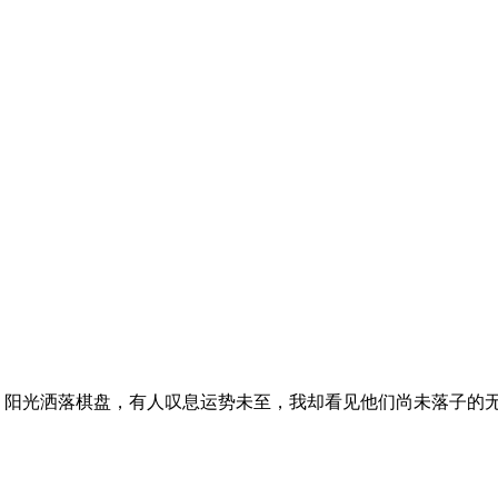
红 阳光洒落棋盘，有人叹息运势未至，我却看见他们尚未落子的