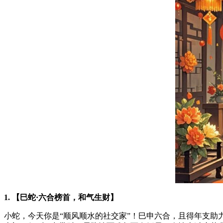
1. 【巳蛇·六合榜首，和气生财】
小蛇，今天你是“顺风顺水的社交家”！巳申六合，且得年支