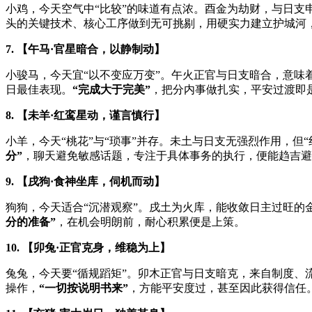
小鸡，今天空气中“比较”的味道有点浓。酉金为劫财，与日支
头的关键技术、核心工序做到无可挑剔，用硬实力建立护城河
7. 【午马·官星暗合，以静制动】
小骏马，今天宜“以不变应万变”。午火正官与日支暗合，意味
日最佳表现。
“完成大于完美”
，把分内事做扎实，平安过渡即
8. 【未羊·红鸾星动，谨言慎行】
小羊，今天“桃花”与“琐事”并存。未土与日支无强烈作用，
分”
，聊天避免敏感话题，专注于具体事务的执行，便能趋吉避
9. 【戌狗·食神坐库，伺机而动】
狗狗，今天适合“沉潜观察”。戌土为火库，能收敛日主过旺
分的准备”
，在机会明朗前，耐心积累便是上策。
10. 【卯兔·正官克身，维稳为上】
兔兔，今天要“循规蹈矩”。卯木正官与日支暗克，来自制度、
操作，
“一切按说明书来”
，方能平安度过，甚至因此获得信任