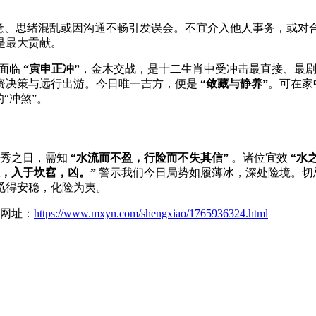
疲惫、思绪混乱或因沟通不畅引发误会。不宜介入他人事务，或对
是最大贡献。
面临
“寅申正冲”
，金木交战，是十二生肖中受冲击最直接、最
资决策与远行出游。今日唯一吉方，便是
“敛藏与静养”
。可在家
“冲煞”。
泄秀之日，需知
“水流而不盈，行险而不失其信”
。诸位宜效
“水
坎，入于坎窞，凶。”
警示我们今日局势如履薄冰，深处险境。切
觅得安稳，化险为夷。
留网址：
https://www.mxyn.com/shengxiao/1765936324.html