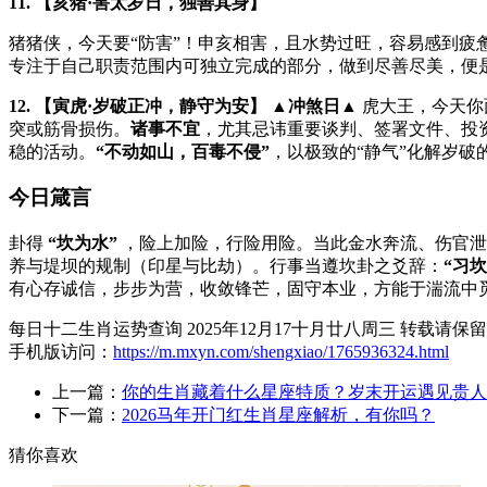
11. 【亥猪·害太岁日，独善其身】
猪猪侠，今天要“防害”！申亥相害，且水势过旺，容易感到
专注于自己职责范围内可独立完成的部分，做到尽善尽美，便
12. 【寅虎·岁破正冲，静守为安】
▲冲煞日▲
虎大王，今天你
突或筋骨损伤。
诸事不宜
，尤其忌讳重要谈判、签署文件、投
稳的活动。
“不动如山，百毒不侵”
，以极致的“静气”化解岁破的
今日箴言
卦得
“坎为水”
，险上加险，行险用险。当此金水奔流、伤官
养与堤坝的规制（印星与比劫）。行事当遵坎卦之爻辞：
“习
有心存诚信，步步为营，收敛锋芒，固守本业，方能于湍流中
每日十二生肖运势查询 2025年12月17十月廿八周三 转载请保
手机版访问：
https://m.mxyn.com/shengxiao/1765936324.html
上一篇：
你的生肖藏着什么星座特质？岁末开运遇见贵人
下一篇：
2026马年开门红生肖星座解析，有你吗？
猜你喜欢