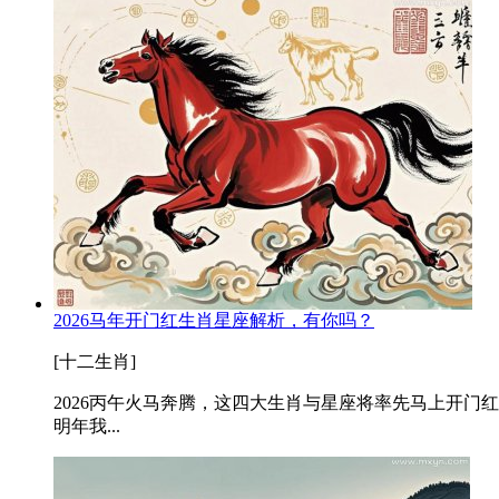
2026马年开门红生肖星座解析，有你吗？
[十二生肖]
2026丙午火马奔腾，这四大生肖与星座将率先马上开门
明年我...