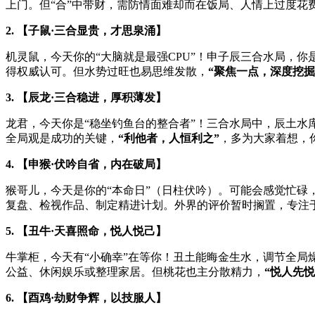
上门。但“合”中带财，需防情面难却而在饭局、人情上过度花
2. 【子鼠·三合显贵，才思泉涌】
机灵鼠，今天你的“大脑就是最强CPU”！申子辰三合水局，
得权威认可。但水势过旺也易思维发散，
“聚焦一点，深度挖掘
3. 【辰龙·三合稳进，厚积薄发】
龙君，今天你是“稳坐钓鱼台的整合者”！三合水局中，辰土
全局观是成功的关键，
“利他者，人恒利之”
，多为大家着想，
4. 【申猴·伏吟自省，内在破局】
猴哥儿，今天是你的“本命日”（日柱伏吟）。可能会感觉忙
复盘、检视作品、制定精进计划。外界的评价暂时搁置，专注于
5. 【丑牛·天喜照命，悦人悦己】
牛掌柜，今天有“小确幸”在等你！丑土能晦金生水，调节全局
公益、休闲娱乐或整理家居。但桃花也主分散精力，
“悦人先悦
6. 【酉鸡·劫财争辉，以技服人】