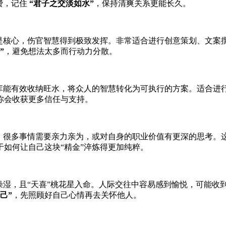
费，记住
“君子之交淡如水”
，保持清爽关系更能长久。
你是核心，伤官智慧得到极致发挥。非常适合进行创意策划、文
”
，避免想法太多而行动力分散。
水库能有效收纳旺水，将众人的智慧转化为可执行的方案。适合进
你会收获更多信任与支持。
碌，很多事情需要亲力亲为，或对自身的职业价值有更深的思考。
如何让自己这块“精金”淬炼得更加纯粹。
燥湿，且“天喜”桃花星入命。人际交往中容易感到愉悦，可能收
己”
，先照顾好自己心情再去关怀他人。