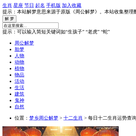
生肖
星座
节日
起名
手机版
加入收藏
提示：本站解梦意思来源于原版《周公解梦》。本站收集整理
提示：可以输入简短关键词如“生孩子” “老虎” “蛇”
周公解梦
胎梦
人物
动物
植物
物品
活动
生活
建筑
鬼神
自然
位置：
梦乡周公解梦
>
十二生肖
> 每日十二生肖运势查询 