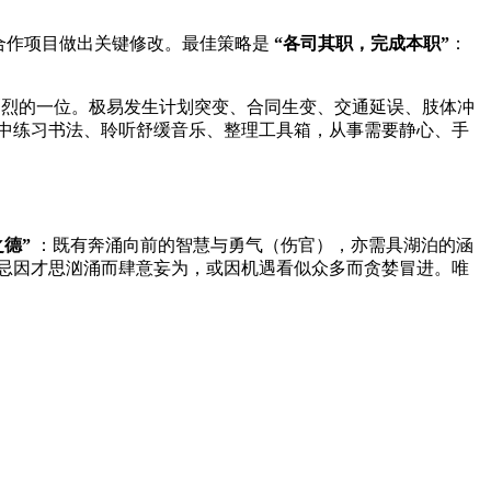
合作项目做出关键修改。最佳策略是
“各司其职，完成本职”
：
剧烈的一位。极易发生计划突变、合同生变、交通延误、肢体冲
中练习书法、聆听舒缓音乐、整理工具箱，从事需要静心、手
之德”
：既有奔涌向前的智慧与勇气（伤官），亦需具湖泊的涵
忌因才思汹涌而肆意妄为，或因机遇看似众多而贪婪冒进。唯