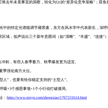
将去年未竟事宜的洞察，转化为Q1的“差异化竞争策略”；双鱼则
光中的特定光谱能调节褪黑素，东方在风水学中代表新生，深呼
区域，低声说出三个新年意图词（如“清晰”、“丰盛”、“连接
力冲刺，有些人春季蓄力、秋季爆发更为适宜。
夏季强化南方火位。
型人”，也要有给你稳定支持的“土型人”。
呼吸+3个感恩事项+1个小行动打破僵局。
址：
https://www.mxyn.com/shengxiao/1767231614.html