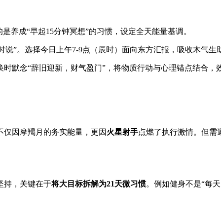
是养成“早起15分钟冥想”的习惯，设定全天能量基调。
何时说”。选择今日上午7-9点（辰时）面向东方汇报，吸收木气
换时默念“辞旧迎新，财气盈门”，将物质行动与心理锚点结合，
不仅因摩羯月的务实能量，更因
火星射手
点燃了执行激情。但需避
坚持，关键在于
将大目标拆解为21天微习惯
。例如健身不是“每天