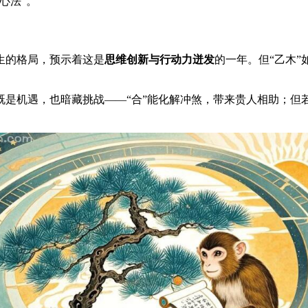
心法”。
相生的格局，预示着这是
思维创新与行动力迸发
的一年。但“乙木”
既是机遇，也暗藏挑战——“合”能化解冲煞，带来贵人相助；但