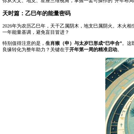
你从天文、地支、星座三维视角，掌握一套可操作的“开年布局
天时篇：乙巳年的能量密码
2026年为农历乙巳年，天干乙属阴木，地支巳属阴火。木火
一年能量基调，避免盲目冒进？
特别值得注意的是，
生肖猴（申）与太岁巳形成“巳申合”
。这
良缘转化为整年助力？关键在于
开年第一周的精准启动
。