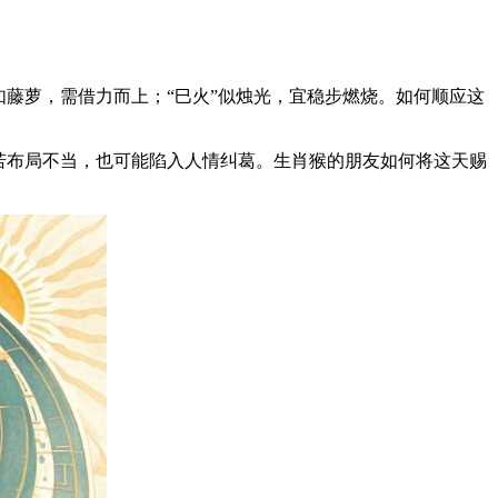
如藤萝，需借力而上；“巳火”似烛光，宜稳步燃烧。如何顺应这
若布局不当，也可能陷入人情纠葛。生肖猴的朋友如何将这天赐