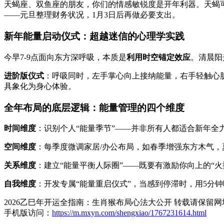
天蝎座、双鱼座的朋友，你们的情感敏锐度是开年利器。天蝎可
——元旦整理财务状况，1月3日后再做必要支出。
新年能量启动仪式：超越迷信的心理学实践
今早7-9点面向东方深呼吸，本质是
利用时空锚定效应
。清晨阳
进阶版仪式
：呼吸同时，左手掌心向上接纳能量，右手轻触心脏
具象化为身心体验。
全年布局的底层逻辑：能量管理的四个维度
时间维度
：识别个人“能量季节”——并非所有人都适合新年全
空间维度
：每季度微调家居/办公布局，如春季增强东方木气，
关系维度
：建立“能量平衡人际圈”——既要有激励你向上的“火
自我维度
：开发专属“能量重启仪式”，当感到停滞时，用5分钟
2026乙巳年开运全指南：生肖猴布局心法大公开 转载请保留网
手机版访问：
https://m.mxyn.com/shengxiao/1767231614.html