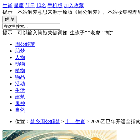
生肖
星座
节日
起名
手机版
加入收藏
提示：本站解梦意思来源于原版《周公解梦》。本站收集整理
提示：可以输入简短关键词如“生孩子” “老虎” “蛇”
周公解梦
胎梦
人物
动物
植物
物品
活动
生活
建筑
鬼神
自然
位置：
梦乡周公解梦
>
十二生肖
> 2026乙巳年开运全