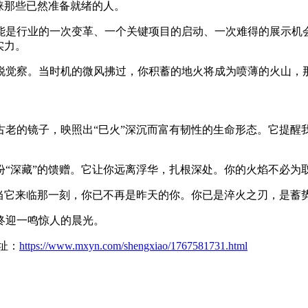
睐那些已然准备就绪的人。
能是行业的一次变革、一个关键项目的启动、一次难得的展示机会
实力。
锐觉察。当时机的微风拂过，你积蓄的地火将成为喷薄的火山，
古老的镜子，映照出“巳火”深沉而富有韧性的生命形态。它提醒
份“深藏”的馈赠。它让你远离浮华，扎根深处。你的火焰不必为
—当它来临那一刻，你已不再是昨天的你。你已是淬火之刃，是蓄
终迎一鸣惊人的晨光。
址：
https://www.mxyn.com/shengxiao/1767581731.html