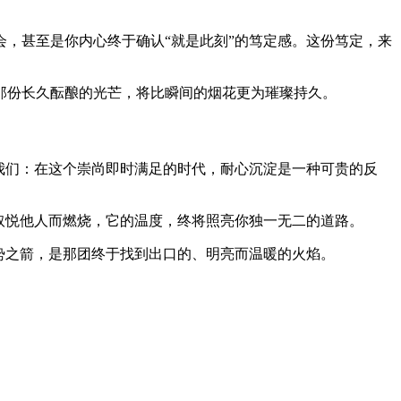
，甚至是你内心终于确认“就是此刻”的笃定感。这份笃定，来
那份长久酝酿的光芒，将比瞬间的烟花更为璀璨持久。
我们：在这个崇尚即时满足的时代，耐心沉淀是一种可贵的反
取悦他人而燃烧，它的温度，终将照亮你独一无二的道路。
势之箭，是那团终于找到出口的、明亮而温暖的火焰。