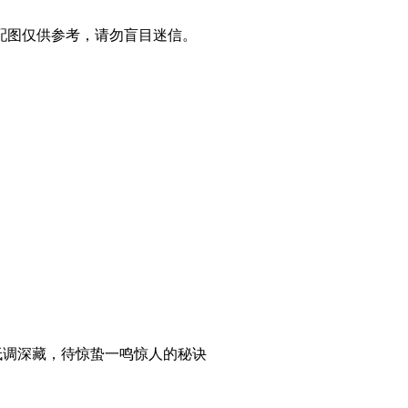
配图仅供参考，请勿盲目迷信。
低调深藏，待惊蛰一鸣惊人的秘诀