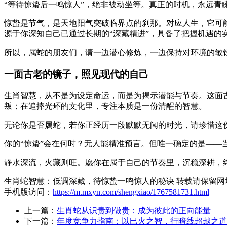
“等待惊蛰后一鸣惊人”，绝非被动坐等。真正的时机，永远青
惊蛰是节气，是天地阳气突破临界点的刹那。对应人生，它可
源于你深知自己已通过长期的“深藏精进”，具备了把握机遇的
所以，属蛇的朋友们，请一边潜心修炼，一边保持对环境的敏
一面古老的镜子，照见现代的自己
生肖智慧，从不是为设定命运，而是为揭示潜能与节奏。这面
叛；在追捧光环的文化里，专注本质是一份清醒的智慧。
无论你是否属蛇，若你正经历一段默默无闻的时光，请珍惜这
你的“惊蛰”会在何时？无人能精准预言。但唯一确定的是—
静水深流，火藏则旺。愿你在属于自己的节奏里，沉稳深耕，
生肖蛇智慧：低调深藏，待惊蛰一鸣惊人的秘诀 转载请保留网
手机版访问：
https://m.mxyn.com/shengxiao/1767581731.html
上一篇：
生肖蛇从识贵到做贵：成为彼此的正向能量
下一篇：
年度竞争力指南：以巳火之智，行暗线超越之道