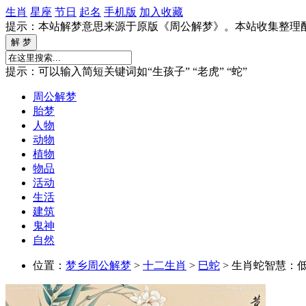
生肖
星座
节日
起名
手机版
加入收藏
提示：本站解梦意思来源于原版《周公解梦》。本站收集整理
提示：可以输入简短关键词如“生孩子” “老虎” “蛇”
周公解梦
胎梦
人物
动物
植物
物品
活动
生活
建筑
鬼神
自然
位置：
梦乡周公解梦
>
十二生肖
>
巳蛇
> 生肖蛇智慧：