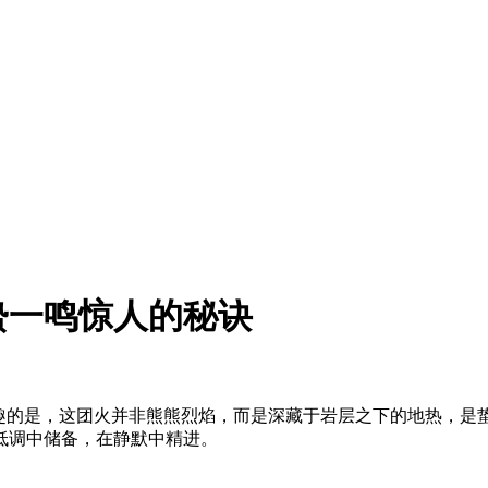
蛰一鸣惊人的秘诀
有趣的是，这团火并非熊熊烈焰，而是深藏于岩层之下的地热，是
低调中储备，在静默中精进。