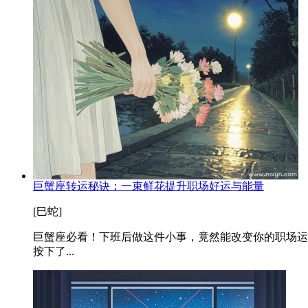
巨蟹座转运秘诀：一束鲜花提升职场好运与能量
[巳蛇]
巨蟹座必看！下班后做这件小事，竟然能改变你的职场运
按下了...