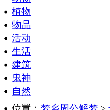
植物
物品
活动
生活
建筑
鬼神
自然
位置：
梦乡周公解梦
>