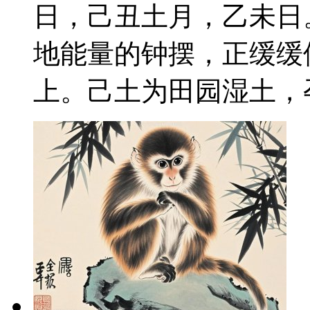
日，己丑土月，乙未日
地能量的钟摆，正缓缓
上。己土为田园湿土，孕