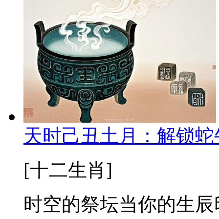
天时己丑土月：解锁蛇
[十二生肖]
时空的祭坛当你的生辰