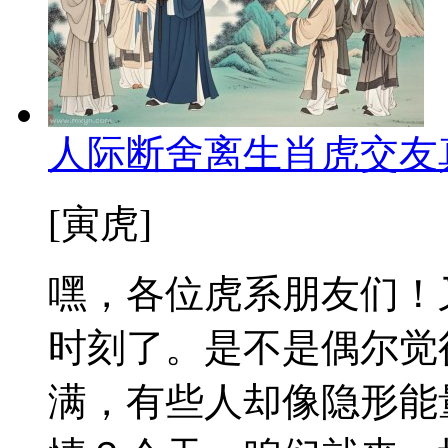
人际断舍离生肖虎交友
[寅虎]
嘿，各位虎系朋友们！
时刻了。是不是偶尔觉
满，有些人却像隐形能