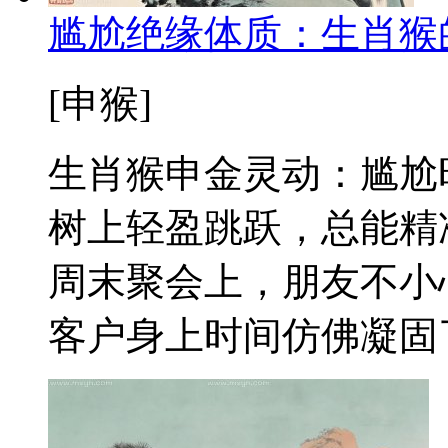
尴尬绝缘体质：生肖猴
[申猴]
生肖猴申金灵动：尴尬
树上轻盈跳跃，总能精
周末聚会上，朋友不小
客户身上时间仿佛凝固了