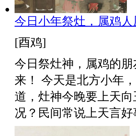
今日小年祭灶，属鸡人
[酉鸡]
今日祭灶神，属鸡的朋
来！ 今天是北方小年
道，灶神今晚要上天向
况？民间常说上天言好事