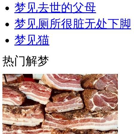
梦见去世的父母
梦见厕所很脏无处下脚
梦见猫
热门解梦