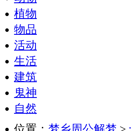
植物
物品
活动
生活
建筑
鬼神
自然
位置：
梦乡周公解梦
>