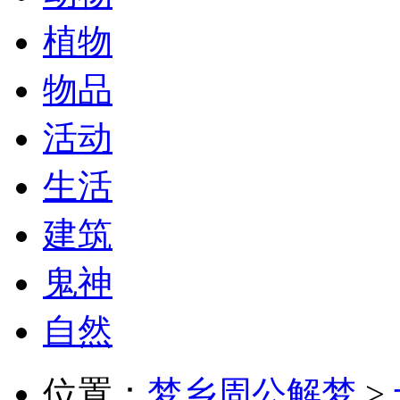
植物
物品
活动
生活
建筑
鬼神
自然
位置：
梦乡周公解梦
>