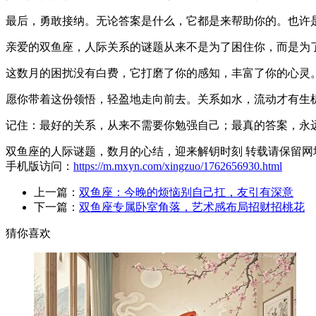
最后，勇敢接纳。无论答案是什么，它都是来帮助你的。也许
亲爱的双鱼座，人际关系的谜题从来不是为了困住你，而是为
这数月的困扰没有白费，它打磨了你的感知，丰富了你的心灵
愿你带着这份领悟，轻盈地走向前去。关系如水，流动才有生
记住：最好的关系，从来不需要你勉强自己；最真的答案，永
双鱼座的人际谜题，数月的心结，迎来解钥时刻 转载请保留网
手机版访问：
https://m.mxyn.com/xingzuo/1762656930.html
上一篇：
双鱼座：今晚的烦恼别自己扛，友引有深意
下一篇：
双鱼座专属卧室角落，艺术感布局招财招桃花
猜你喜欢