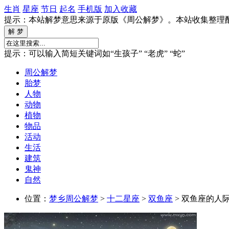
生肖
星座
节日
起名
手机版
加入收藏
提示：本站解梦意思来源于原版《周公解梦》。本站收集整理
提示：可以输入简短关键词如“生孩子” “老虎” “蛇”
周公解梦
胎梦
人物
动物
植物
物品
活动
生活
建筑
鬼神
自然
位置：
梦乡周公解梦
>
十二星座
>
双鱼座
> 双鱼座的人