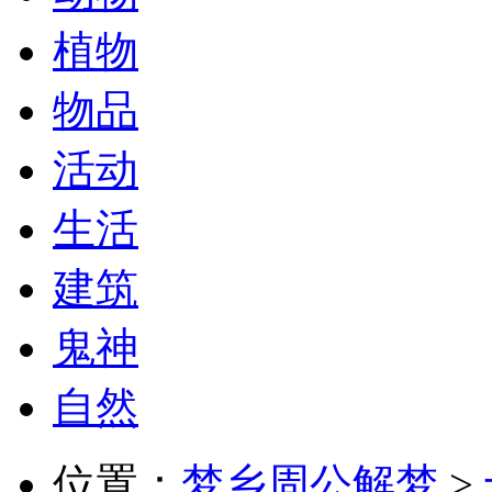
植物
物品
活动
生活
建筑
鬼神
自然
位置：
梦乡周公解梦
>