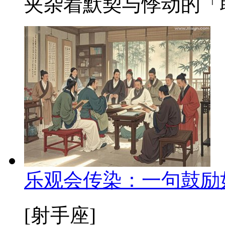
夹杂着默契与悸动的「职
乐观会传染：一句鼓励
[射手座]