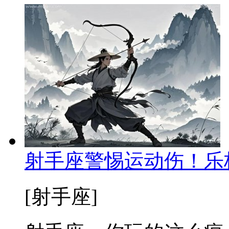
射手座警惕运动伤！乐
[射手座]