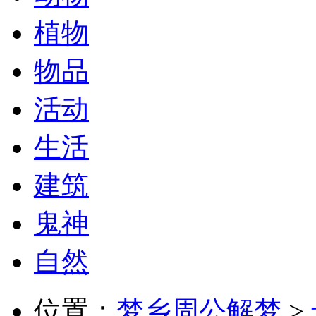
植物
物品
活动
生活
建筑
鬼神
自然
位置：
梦乡周公解梦
>