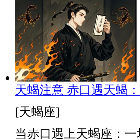
天蝎注意 赤口遇天蝎
[天蝎座]
当赤口遇上天蝎座：一