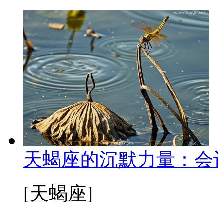
天蝎座的沉默力量：会
[天蝎座]