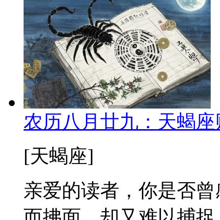
农历八月廿九：天蝎座
[天蝎座]
亲爱的读者，你是否曾
而拂面，却又难以捕捉