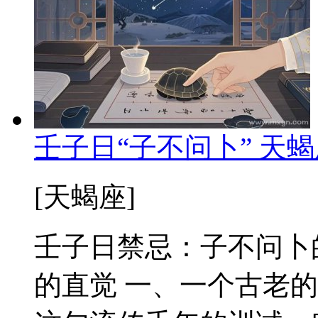
壬子日“子不问卜” 天
[天蝎座]
壬子日禁忌：子不问卜
的直觉 一、一个古老