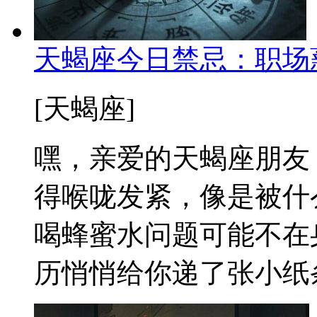
天蝎座今日禁忌：职场
[天蝎座]
嘿，亲爱的天蝎座朋友
得喉咙发紧，像是被什
喝蜂蜜水问题可能不在
历悄悄给你递了张小纸条：