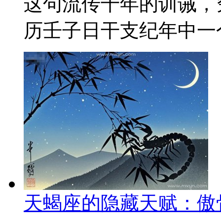
这句流传千年的训诫，
历壬子日干支纪年中一个
天蝎座的隐藏天赋：傲