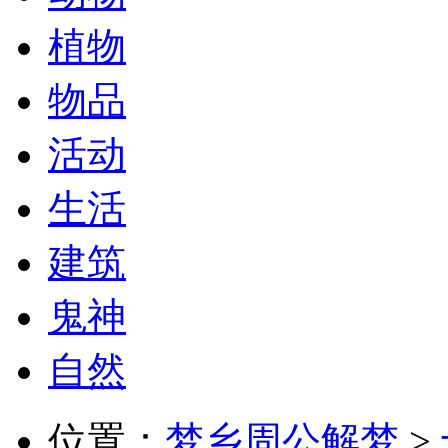
植物
物品
活动
生活
建筑
鬼神
自然
位置：
梦乡周公解梦
>