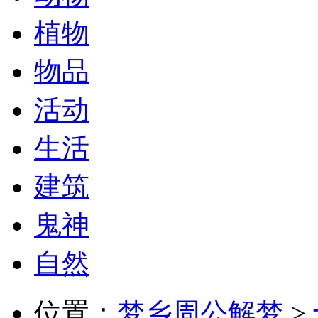
植物
物品
活动
生活
建筑
鬼神
自然
位置：
梦乡周公解梦
>