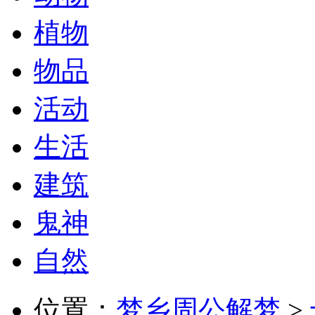
植物
物品
活动
生活
建筑
鬼神
自然
位置：
梦乡周公解梦
>