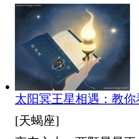
太阳冥王星相遇：教你
[天蝎座]