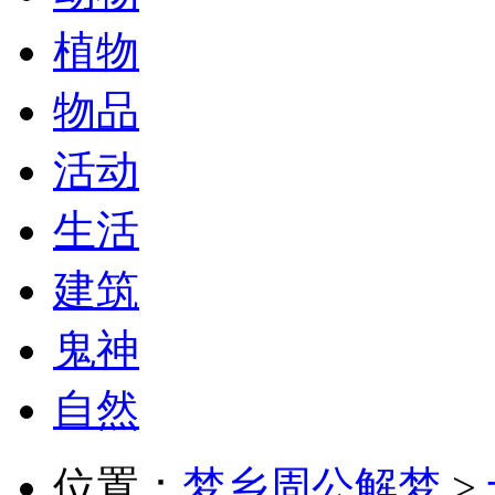
植物
物品
活动
生活
建筑
鬼神
自然
位置：
梦乡周公解梦
>