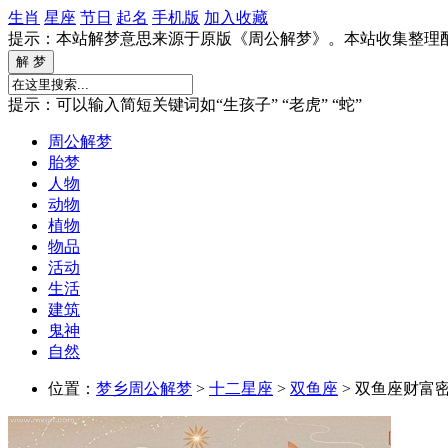
生肖
星座
节日
起名
手机版
加入收藏
提示：本站解梦意思来源于原版《周公解梦》。本站收集整理
提示：可以输入简短关键词如“生孩子” “老虎” “蛇”
周公解梦
胎梦
人物
动物
植物
物品
活动
生活
建筑
鬼神
自然
位置：
梦乡周公解梦
>
十二星座
>
双鱼座
> 双鱼座财富