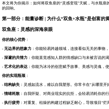
本文将为你揭示：如何将双鱼座的“灵感变现”天赋，与水瓶座的
的回响。
第一部分：能量诊断 | 为什么“双鱼+水瓶”是创富的
双鱼座：灵感的深海泉眼
你的核心优势
：
-
无边界的想象力
：你能轻易跨越领域，连接看似无关的事物
-
深邃的共情力
：你能直觉感知人群的情感缺口与未被言说的
-
艺术化的表达
：你能为冰冷的创意赋予故事、美感与灵魂，
你的实现瓶颈
：
-
结构缺失
：灵感如流水，难以自我塑形。你常卡在“从哪里开始
-
情绪耗散
：自我怀疑、对商业现实的抗拒，会轻易消耗你的
-
执行疲劳
：对重复、枯燥的构建过程缺乏耐心，导致项目“烂