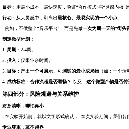
目标
：用最小成本、最快速度，验证“合作模式”与“灵感内核”
行动
：从大灵感中，剥离出
最核心、最易实现的一个小点
。
- 例如，不做整个“音乐平台”，而是先做
一次为期一天的“街头
制定微型计划
：
1.
周期
：2-4周。
2.
投入
：仅限业余时间。
3.
目标
：产出
一个可展示、可测试的最小成果物
（如：一个活
4.
成功标准
：
合作流程是否顺畅？
以及，
这个微型产物是否传
第四部分：风险规避与关系维护
财务清晰，哪怕再小
：
- 在实验开始前，就以文字形式确认：“本次实验期间，我们
专业尊重，互不越界
：