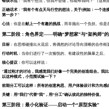
错误示范
：“我有个想法，但我不会做，你能帮我吗？”（这制
正确话术
：“
我有个有点天马行空的想法，关于[例如：一个连
第一步？
”
心法
：你是在
献上一个有趣的挑战
，而非抛出一个负担。你是在
第二阶段：角色界定——明确“梦想家”与“架构师”
目标
：在思维碰撞出火花后，将偶然的讨论导向清晰的合作框
行动时机
：当你们进行了一次愉悦的、有建设性的脑暴之后。
核心提议
：你可以这样说：
“
通过刚才的讨论，我感觉我们好像一个完美的创造组合。我比
以这种模式，小范围试验一下？
前期分工可以这样：所有的创意构思、用户体验设计和方向感
关键
：
用“我们”代替“我”，用“分工”确认彼此的独特价值。
第三阶段：最小化验证——启动一个“原型实验”