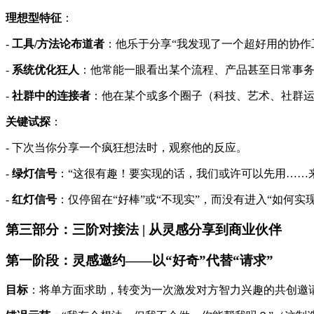
理想型特征
：
-
工具/方法论布道者
：他乐于分享“我发现了一个超好用的协作
-
系统优化狂人
：他常能一眼看出某个流程、产品甚至日常事务
-
社群中的连接者
：他在某个或多个圈子（科技、艺术、社群运
关键试探
：
- 下次当你分享一个疯狂想法时，观察他的反应。
-
绿灯信号
：“这很有趣！要实现的话，我们或许可以先用……
-
红灯信号
：仅停留在“好棒”或“不现实”，而没有进入“如何实
第三部分：三阶对接法 | 从灵感分享到商业伙伴
第一阶段：灵感邀约——以“好奇”代替“请求”
目标
：将单方面求助，转变为一次激发对方智力兴趣的共创邀