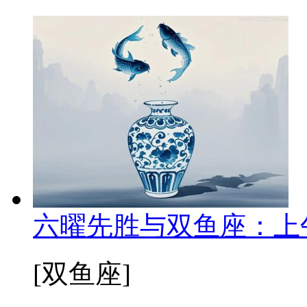
六曜先胜与双鱼座：上
[双鱼座]