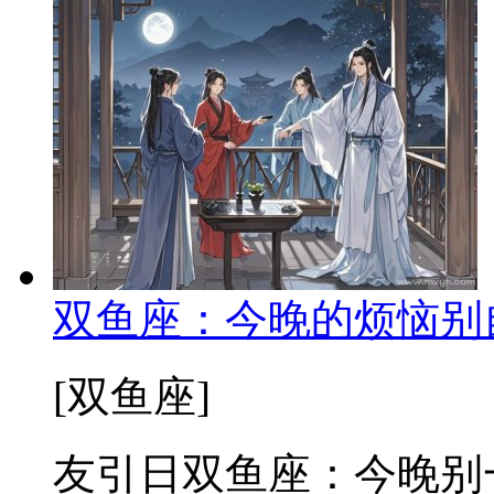
双鱼座：今晚的烦恼别
[双鱼座]
友引日双鱼座：今晚别