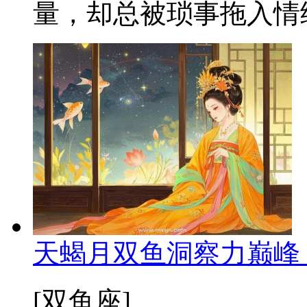
量，却总被琐事拖入情绪
天蝎月双鱼洞察力巅峰
[双鱼座]