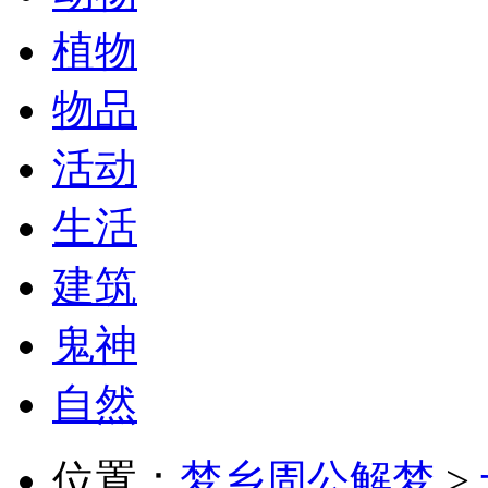
植物
物品
活动
生活
建筑
鬼神
自然
位置：
梦乡周公解梦
>