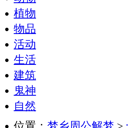
植物
物品
活动
生活
建筑
鬼神
自然
位置：
梦乡周公解梦
>