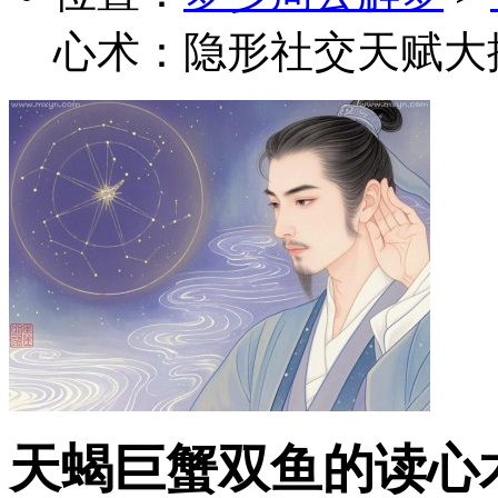
心术：隐形社交天赋大
天蝎巨蟹双鱼的读心